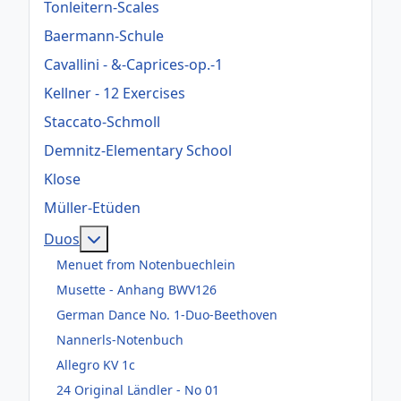
Tonleitern-Scales
Baermann-Schule
Cavallini - &-Caprices-op.-1
Kellner - 12 Exercises
Staccato-Schmoll
Demnitz-Elementary School
Klose
Müller-Etüden
Weitere Informationen: Duos
Duos
Menuet from Notenbuechlein
Musette - Anhang BWV126
German Dance No. 1-Duo-Beethoven
Nannerls-Notenbuch
Allegro KV 1c
24 Original Ländler - No 01