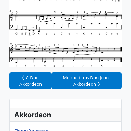
Vorheriger Beitrag: C-Dur-Akkordeon
Nächster Beitrag: Menuett aus 
C-Dur-
Menuett aus Don Juan-
Akkordeon
Akkordeon
Akkordeon
Fingerübungen