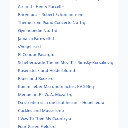
Air in d - Henry Purcell--
Bärentanz - Robert Schumann-em
Theme from Piano Concerto No 1-g
Gymnopedie No. 1-d
Jamaica Farewell-d
s'Vogellisi-d
El Condor Pasa-gm
Scheherazade Theme Mov.III - Rimsky-Korsakov-g
Rosenstock und Holderblüh-d
Blues and Booze-d
Komm lieber Mai und mache , KV 596-g
Menuet in F - W. A. Mozart-g
Da streiten sich die Leut herum - Hobellied-a
Cockles and Mussels-eb
I Vow To Thee My Country-a
Four Green Fields-d