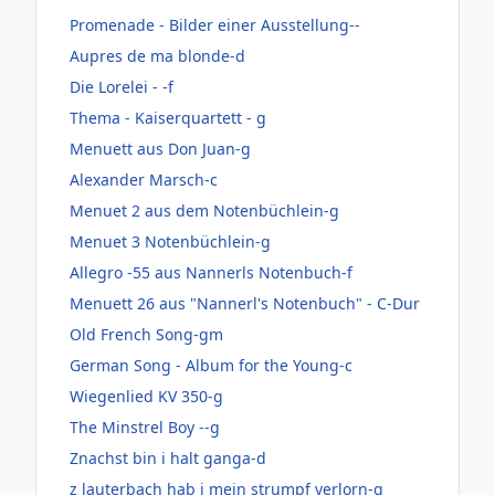
Promenade - Bilder einer Ausstellung--
Aupres de ma blonde-d
Die Lorelei - -f
Thema - Kaiserquartett - g
Menuett aus Don Juan-g
Alexander Marsch-c
Menuet 2 aus dem Notenbüchlein-g
Menuet 3 Notenbüchlein-g
Allegro -55 aus Nannerls Notenbuch-f
Menuett 26 aus "Nannerl's Notenbuch" - C-Dur
Old French Song-gm
German Song - Album for the Young-c
Wiegenlied KV 350-g
The Minstrel Boy --g
Znachst bin i halt ganga-d
z lauterbach hab i mein strumpf verlorn-g