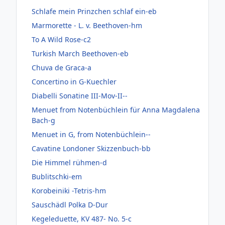
Schlafe mein Prinzchen schlaf ein-eb
Marmorette - L. v. Beethoven-hm
To A Wild Rose-c2
Turkish March Beethoven-eb
Chuva de Graca-a
Concertino in G-Kuechler
Diabelli Sonatine III-Mov-II--
Menuet from Notenbüchlein für Anna Magdalena
Bach-g
Menuet in G, from Notenbüchlein--
Cavatine Londoner Skizzenbuch-bb
Die Himmel rühmen-d
Bublitschki-em
Korobeiniki -Tetris-hm
Sauschädl Polka D-Dur
Kegeleduette, KV 487- No. 5-c