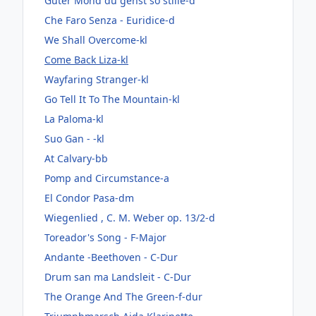
Guter Mond du gehst so stille-d
Che Faro Senza - Euridice-d
We Shall Overcome-kl
Come Back Liza-kl
Wayfaring Stranger-kl
Go Tell It To The Mountain-kl
La Paloma-kl
Suo Gan - -kl
At Calvary-bb
Pomp and Circumstance-a
El Condor Pasa-dm
Wiegenlied , C. M. Weber op. 13/2-d
Toreador's Song - F-Major
Andante -Beethoven - C-Dur
Drum san ma Landsleit - C-Dur
The Orange And The Green-f-dur