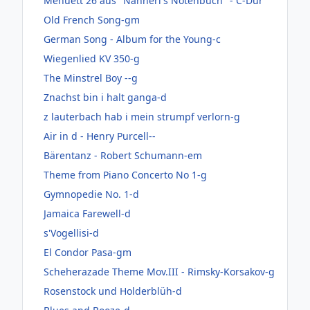
Menuett 26 aus "Nannerl's Notenbuch" - C-Dur
Old French Song-gm
German Song - Album for the Young-c
Wiegenlied KV 350-g
The Minstrel Boy --g
Znachst bin i halt ganga-d
z lauterbach hab i mein strumpf verlorn-g
Air in d - Henry Purcell--
Bärentanz - Robert Schumann-em
Theme from Piano Concerto No 1-g
Gymnopedie No. 1-d
Jamaica Farewell-d
s'Vogellisi-d
El Condor Pasa-gm
Scheherazade Theme Mov.III - Rimsky-Korsakov-g
Rosenstock und Holderblüh-d