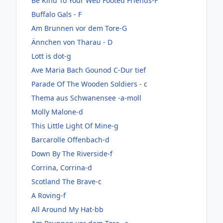
Be Kind To Your Web Footed Friends-F
Buffalo Gals - F
Am Brunnen vor dem Tore-G
Ännchen von Tharau - D
Lott is dot-g
Ave Maria Bach Gounod C-Dur tief
Parade Of The Wooden Soldiers - c
Thema aus Schwanensee -a-moll
Molly Malone-d
This Little Light Of Mine-g
Barcarolle Offenbach-d
Down By The Riverside-f
Corrina, Corrina-d
Scotland The Brave-c
A Roving-f
All Around My Hat-bb