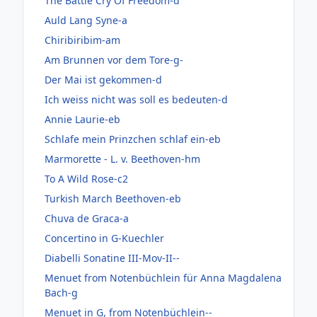
The Battle Cry Of Freedom-d
Auld Lang Syne-a
Chiribiribim-am
Am Brunnen vor dem Tore-g-
Der Mai ist gekommen-d
Ich weiss nicht was soll es bedeuten-d
Annie Laurie-eb
Schlafe mein Prinzchen schlaf ein-eb
Marmorette - L. v. Beethoven-hm
To A Wild Rose-c2
Turkish March Beethoven-eb
Chuva de Graca-a
Concertino in G-Kuechler
Diabelli Sonatine III-Mov-II--
Menuet from Notenbüchlein für Anna Magdalena
Bach-g
Menuet in G, from Notenbüchlein--