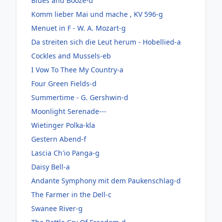
Blues and Booze-d
Komm lieber Mai und mache , KV 596-g
Menuet in F - W. A. Mozart-g
Da streiten sich die Leut herum - Hobellied-a
Cockles and Mussels-eb
I Vow To Thee My Country-a
Four Green Fields-d
Summertime - G. Gershwin-d
Moonlight Serenade---
Wietinger Polka-kla
Gestern Abend-f
Lascia Ch'io Panga-g
Daisy Bell-a
Andante Symphony mit dem Paukenschlag-d
The Farmer in the Dell-c
Swanee River-g