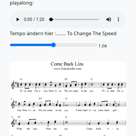
playalong:
Tempo ändern hier :........ To Change The Speed
x
1.0