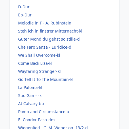
D-Dur
Eb-Dur
Melodie in F - A. Rubinstein
Steh ich in finstrer Mitternacht-kl
Guter Mond du gehst so stille-d
Che Faro Senza - Euridice-d
We Shall Overcome-kl
Come Back Liza-kl
Wayfaring Stranger-kl
Go Tell It To The Mountain-kl
La Paloma-kl
Suo Gan - -kl
At Calvary-bb
Pomp and Circumstance-a
El Condor Pasa-dm
Wiegenlied , C. M. Weber op. 13/2-d