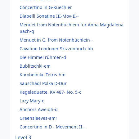
Concertino in G-Kuechler
Diabelli Sonatine III-Mov-II--
Menuet from Notenbüchlein für Anna Magdalena
Bach-g
Menuet in G, from Notenbüchlein--
Cavatine Londoner Skizzenbuch-bb
Die Himmel rühmen-d
Bublitschki-em
Korobeiniki -Tetris-hm
Sauschädl Polka D-Dur
Kegeleduette, KV 487- No. 5-c
Lazy Mary-c
Anchors Aweigh-d
Greensleeves-am1
Concertino in D - Movement II--
Level 3