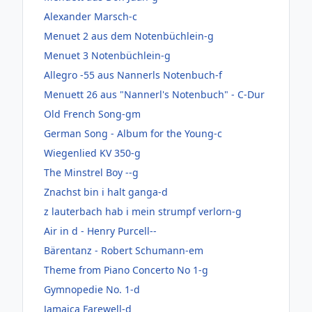
Alexander Marsch-c
Menuet 2 aus dem Notenbüchlein-g
Menuet 3 Notenbüchlein-g
Allegro -55 aus Nannerls Notenbuch-f
Menuett 26 aus "Nannerl's Notenbuch" - C-Dur
Old French Song-gm
German Song - Album for the Young-c
Wiegenlied KV 350-g
The Minstrel Boy --g
Znachst bin i halt ganga-d
z lauterbach hab i mein strumpf verlorn-g
Air in d - Henry Purcell--
Bärentanz - Robert Schumann-em
Theme from Piano Concerto No 1-g
Gymnopedie No. 1-d
Jamaica Farewell-d