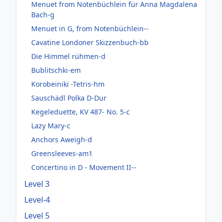
Menuet from Notenbüchlein für Anna Magdalena
Bach-g
Menuet in G, from Notenbüchlein--
Cavatine Londoner Skizzenbuch-bb
Die Himmel rühmen-d
Bublitschki-em
Korobeiniki -Tetris-hm
Sauschädl Polka D-Dur
Kegeleduette, KV 487- No. 5-c
Lazy Mary-c
Anchors Aweigh-d
Greensleeves-am1
Concertino in D - Movement II--
Level 3
Level-4
Level 5