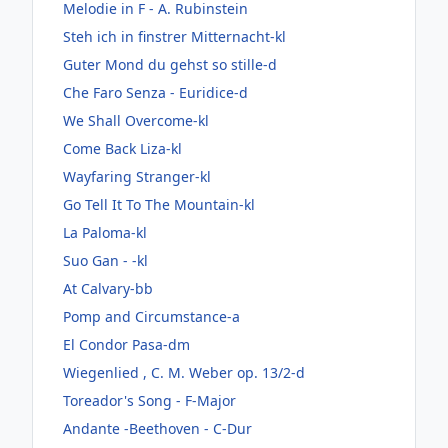
Melodie in F - A. Rubinstein
Steh ich in finstrer Mitternacht-kl
Guter Mond du gehst so stille-d
Che Faro Senza - Euridice-d
We Shall Overcome-kl
Come Back Liza-kl
Wayfaring Stranger-kl
Go Tell It To The Mountain-kl
La Paloma-kl
Suo Gan - -kl
At Calvary-bb
Pomp and Circumstance-a
El Condor Pasa-dm
Wiegenlied , C. M. Weber op. 13/2-d
Toreador's Song - F-Major
Andante -Beethoven - C-Dur