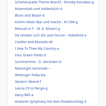
Scheherazade Theme Mov.III - Rimsky-Korsakov-g
Rosenstock und Holderblüh-d
Blues and Booze-d
Komm lieber Mai und mache , KV 596-g
Menuet in F - W. A. Mozart-g
Da streiten sich die Leut herum - Hobellied-a
Cockles and Mussels-eb
I Vow To Thee My Country-a
Four Green Fields-d
Summertime - G. Gershwin-d
Moonlight Serenade---
Wietinger Polka-kla
Gestern Abend-f
Lascia Ch'io Panga-g
Daisy Bell-a
Andante Symphony mit dem Paukenschlag-d