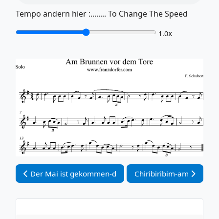
Tempo ändern hier :........ To Change The Speed
x
1.0
Vorheriger Beitrag: Der Mai ist gekommen-d
Nächster Beitrag: Chirib
Der Mai ist gekommen-d
Chiribiribim-am