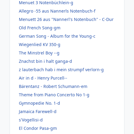
Menuet 3 Notenbüchlein-g
Allegro -55 aus Nannerls Notenbuch-f
Menuett 26 aus "Nannerl's Notenbuch" - C-Dur
Old French Song-gm
German Song - Album for the Young-c
Wiegenlied KV 350-g
The Minstrel Boy --g
Znachst bin i halt ganga-d
z lauterbach hab i mein strumpf verlorn-g
Air in d - Henry Purcell--
Bärentanz - Robert Schumann-em
Theme from Piano Concerto No 1-g
Gymnopedie No. 1-d
Jamaica Farewell-d
s'Vogellisi-d
El Condor Pasa-gm