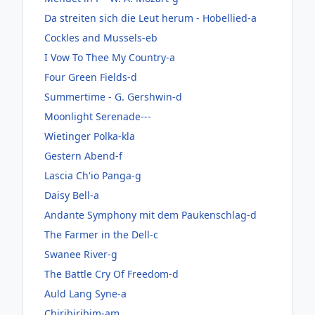
Da streiten sich die Leut herum - Hobellied-a
Cockles and Mussels-eb
I Vow To Thee My Country-a
Four Green Fields-d
Summertime - G. Gershwin-d
Moonlight Serenade---
Wietinger Polka-kla
Gestern Abend-f
Lascia Ch'io Panga-g
Daisy Bell-a
Andante Symphony mit dem Paukenschlag-d
The Farmer in the Dell-c
Swanee River-g
The Battle Cry Of Freedom-d
Auld Lang Syne-a
Chiribiribim-am