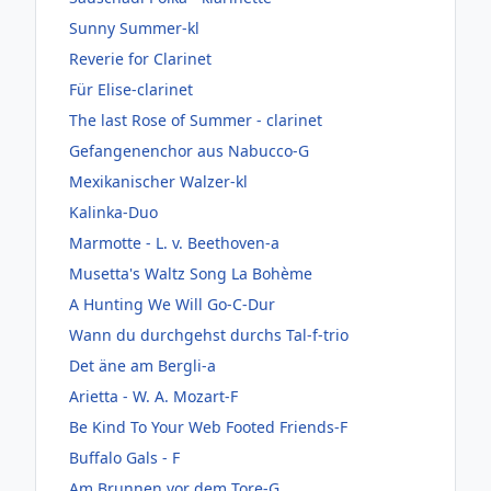
Sunny Summer-kl
Reverie for Clarinet
Für Elise-clarinet
The last Rose of Summer - clarinet
Gefangenenchor aus Nabucco-G
Mexikanischer Walzer-kl
Kalinka-Duo
Marmotte - L. v. Beethoven-a
Musetta's Waltz Song La Bohème
A Hunting We Will Go-C-Dur
Wann du durchgehst durchs Tal-f-trio
Det äne am Bergli-a
Arietta - W. A. Mozart-F
Be Kind To Your Web Footed Friends-F
Buffalo Gals - F
Am Brunnen vor dem Tore-G