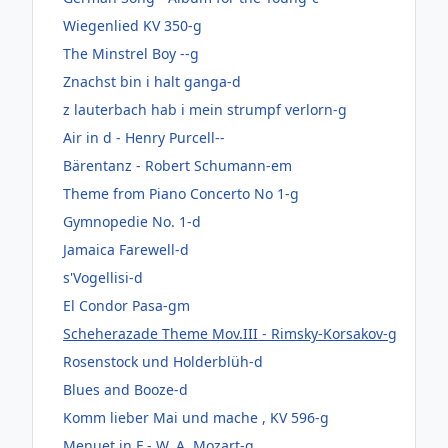
Wiegenlied KV 350-g
The Minstrel Boy --g
Znachst bin i halt ganga-d
z lauterbach hab i mein strumpf verlorn-g
Air in d - Henry Purcell--
Bärentanz - Robert Schumann-em
Theme from Piano Concerto No 1-g
Gymnopedie No. 1-d
Jamaica Farewell-d
s'Vogellisi-d
El Condor Pasa-gm
Scheherazade Theme Mov.III - Rimsky-Korsakov-g
Rosenstock und Holderblüh-d
Blues and Booze-d
Komm lieber Mai und mache , KV 596-g
Menuet in F - W. A. Mozart-g