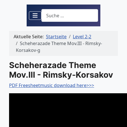
Suchen
Aktuelle Seite:
Startseite
Level 2-2
Scheherazade Theme Mov.III - Rimsky-
Korsakov-g
Scheherazade Theme
Mov.III - Rimsky-Korsakov
PDF Freesheetmusic download here>>>