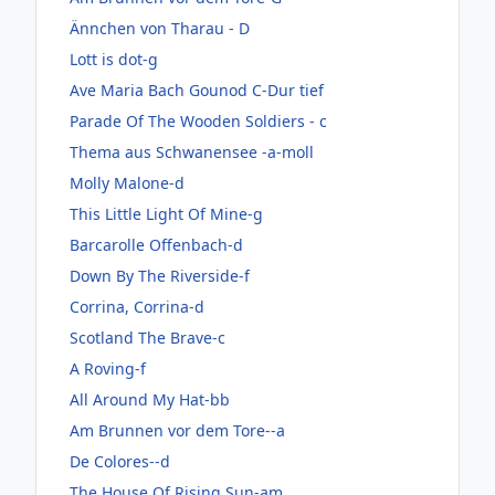
Ännchen von Tharau - D
Lott is dot-g
Ave Maria Bach Gounod C-Dur tief
Parade Of The Wooden Soldiers - c
Thema aus Schwanensee -a-moll
Molly Malone-d
This Little Light Of Mine-g
Barcarolle Offenbach-d
Down By The Riverside-f
Corrina, Corrina-d
Scotland The Brave-c
A Roving-f
All Around My Hat-bb
Am Brunnen vor dem Tore--a
De Colores--d
The House Of Rising Sun-am