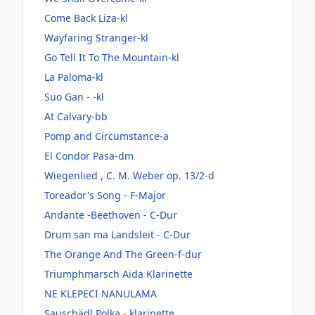
Come Back Liza-kl
Wayfaring Stranger-kl
Go Tell It To The Mountain-kl
La Paloma-kl
Suo Gan - -kl
At Calvary-bb
Pomp and Circumstance-a
El Condor Pasa-dm
Wiegenlied , C. M. Weber op. 13/2-d
Toreador's Song - F-Major
Andante -Beethoven - C-Dur
Drum san ma Landsleit - C-Dur
The Orange And The Green-f-dur
Triumphmarsch Aida Klarinette
NE KLEPECI NANULAMA
Sauschädl Polka - klarinette