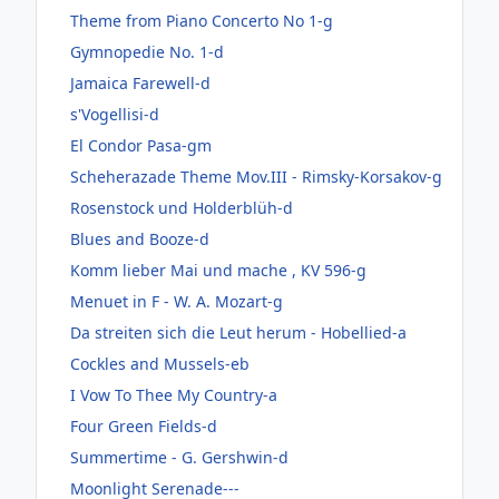
Theme from Piano Concerto No 1-g
Gymnopedie No. 1-d
Jamaica Farewell-d
s'Vogellisi-d
El Condor Pasa-gm
Scheherazade Theme Mov.III - Rimsky-Korsakov-g
Rosenstock und Holderblüh-d
Blues and Booze-d
Komm lieber Mai und mache , KV 596-g
Menuet in F - W. A. Mozart-g
Da streiten sich die Leut herum - Hobellied-a
Cockles and Mussels-eb
I Vow To Thee My Country-a
Four Green Fields-d
Summertime - G. Gershwin-d
Moonlight Serenade---