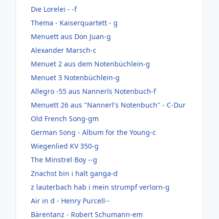
Die Lorelei - -f
Thema - Kaiserquartett - g
Menuett aus Don Juan-g
Alexander Marsch-c
Menuet 2 aus dem Notenbüchlein-g
Menuet 3 Notenbüchlein-g
Allegro -55 aus Nannerls Notenbuch-f
Menuett 26 aus "Nannerl's Notenbuch" - C-Dur
Old French Song-gm
German Song - Album for the Young-c
Wiegenlied KV 350-g
The Minstrel Boy --g
Znachst bin i halt ganga-d
z lauterbach hab i mein strumpf verlorn-g
Air in d - Henry Purcell--
Bärentanz - Robert Schumann-em