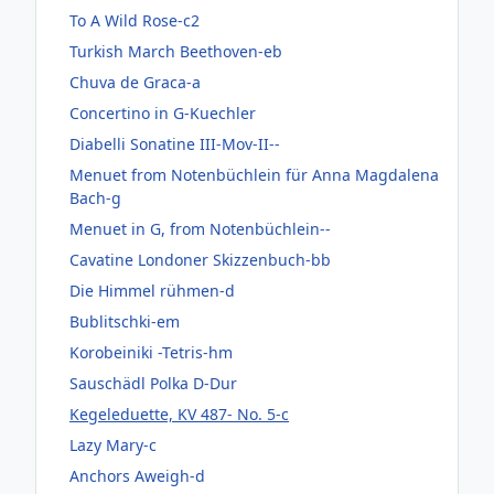
To A Wild Rose-c2
Turkish March Beethoven-eb
Chuva de Graca-a
Concertino in G-Kuechler
Diabelli Sonatine III-Mov-II--
Menuet from Notenbüchlein für Anna Magdalena
Bach-g
Menuet in G, from Notenbüchlein--
Cavatine Londoner Skizzenbuch-bb
Die Himmel rühmen-d
Bublitschki-em
Korobeiniki -Tetris-hm
Sauschädl Polka D-Dur
Kegeleduette, KV 487- No. 5-c
Lazy Mary-c
Anchors Aweigh-d