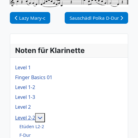
Vorheriger Beitrag: Lazy Mary-c
Nächster Beitrag: Sauschädl Po
Lazy Mary-c
Sauschädl Polka D-Dur
Noten für Klarinette
Level 1
Finger Basics 01
Level 1-2
Level 1-3
Level 2
Weitere Informationen: Level 2-2
Level 2-2
Etüden L2-2
F-Dur