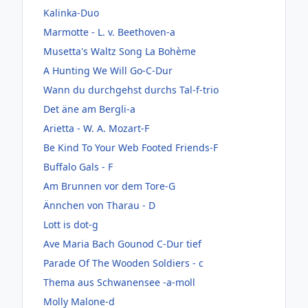
Kalinka-Duo
Marmotte - L. v. Beethoven-a
Musetta's Waltz Song La Bohème
A Hunting We Will Go-C-Dur
Wann du durchgehst durchs Tal-f-trio
Det äne am Bergli-a
Arietta - W. A. Mozart-F
Be Kind To Your Web Footed Friends-F
Buffalo Gals - F
Am Brunnen vor dem Tore-G
Ännchen von Tharau - D
Lott is dot-g
Ave Maria Bach Gounod C-Dur tief
Parade Of The Wooden Soldiers - c
Thema aus Schwanensee -a-moll
Molly Malone-d