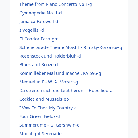
Theme from Piano Concerto No 1-g
Gymnopedie No. 1-d
Jamaica Farewell-d
s'Vogellisi-d
El Condor Pasa-gm
Scheherazade Theme Mov.III - Rimsky-Korsakov-g
Rosenstock und Holderblüh-d
Blues and Booze-d
Komm lieber Mai und mache , KV 596-g
Menuet in F - W. A. Mozart-g
Da streiten sich die Leut herum - Hobellied-a
Cockles and Mussels-eb
I Vow To Thee My Country-a
Four Green Fields-d
Summertime - G. Gershwin-d
Moonlight Serenade---