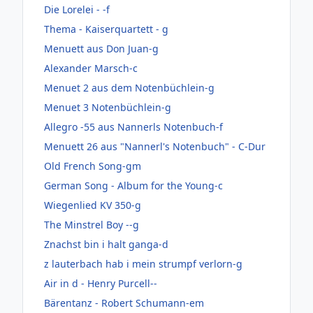
Die Lorelei - -f
Thema - Kaiserquartett - g
Menuett aus Don Juan-g
Alexander Marsch-c
Menuet 2 aus dem Notenbüchlein-g
Menuet 3 Notenbüchlein-g
Allegro -55 aus Nannerls Notenbuch-f
Menuett 26 aus "Nannerl's Notenbuch" - C-Dur
Old French Song-gm
German Song - Album for the Young-c
Wiegenlied KV 350-g
The Minstrel Boy --g
Znachst bin i halt ganga-d
z lauterbach hab i mein strumpf verlorn-g
Air in d - Henry Purcell--
Bärentanz - Robert Schumann-em