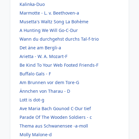
Kalinka-Duo
Marmotte - L. v. Beethoven-a
Musetta's Waltz Song La Bohème
A Hunting We Will Go-C-Dur
Wann du durchgehst durchs Tal-f-trio
Det äne am Bergli-a
Arietta - W. A. Mozart-F
Be Kind To Your Web Footed Friends-F
Buffalo Gals - F
Am Brunnen vor dem Tore-G
Ännchen von Tharau - D
Lott is dot-g
Ave Maria Bach Gounod C-Dur tief
Parade Of The Wooden Soldiers - c
Thema aus Schwanensee -a-moll
Molly Malone-d