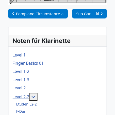
Vorheriger Beitrag: Pomp and Circumstance-a
Nächster Beitrag: Suo
Pomp and Circumstance-a
Suo Gan - -kl
Noten für Klarinette
Level 1
Finger Basics 01
Level 1-2
Level 1-3
Level 2
Weitere Informationen: Level 2-2
Level 2-2
Etüden L2-2
F-Dur