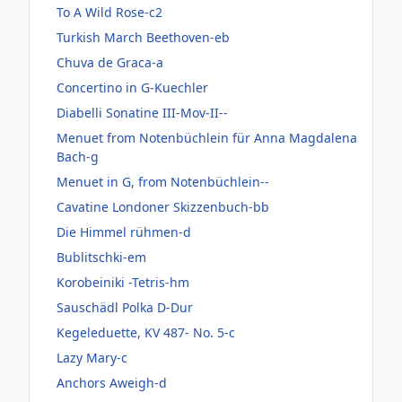
To A Wild Rose-c2
Turkish March Beethoven-eb
Chuva de Graca-a
Concertino in G-Kuechler
Diabelli Sonatine III-Mov-II--
Menuet from Notenbüchlein für Anna Magdalena
Bach-g
Menuet in G, from Notenbüchlein--
Cavatine Londoner Skizzenbuch-bb
Die Himmel rühmen-d
Bublitschki-em
Korobeiniki -Tetris-hm
Sauschädl Polka D-Dur
Kegeleduette, KV 487- No. 5-c
Lazy Mary-c
Anchors Aweigh-d