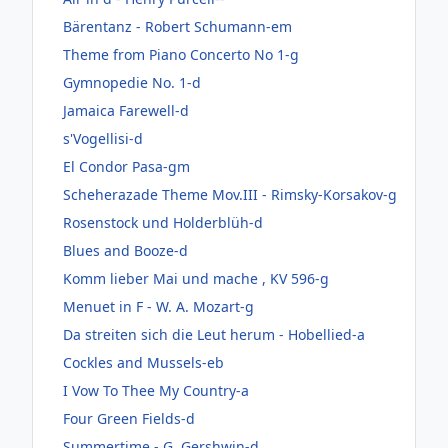
Bärentanz - Robert Schumann-em
Theme from Piano Concerto No 1-g
Gymnopedie No. 1-d
Jamaica Farewell-d
s'Vogellisi-d
El Condor Pasa-gm
Scheherazade Theme Mov.III - Rimsky-Korsakov-g
Rosenstock und Holderblüh-d
Blues and Booze-d
Komm lieber Mai und mache , KV 596-g
Menuet in F - W. A. Mozart-g
Da streiten sich die Leut herum - Hobellied-a
Cockles and Mussels-eb
I Vow To Thee My Country-a
Four Green Fields-d
Summertime - G. Gershwin-d