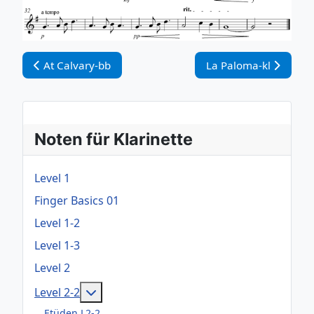
Vorheriger Beitrag: At Calvary-bb
Nächster Beitrag: La 
At Calvary-bb
La Paloma-kl
Noten für Klarinette
Level 1
Finger Basics 01
Level 1-2
Level 1-3
Level 2
Weitere Informationen: Level 2-2
Level 2-2
Etüden L2-2