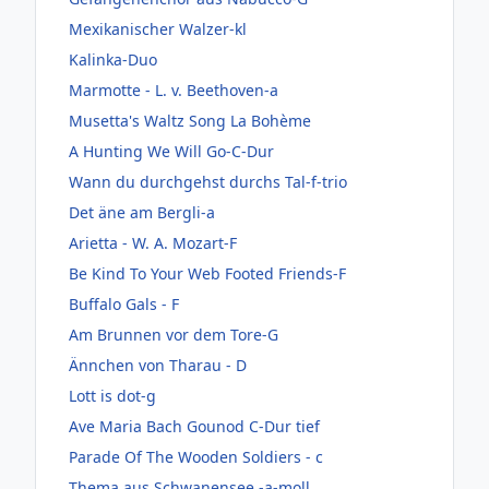
Mexikanischer Walzer-kl
Kalinka-Duo
Marmotte - L. v. Beethoven-a
Musetta's Waltz Song La Bohème
A Hunting We Will Go-C-Dur
Wann du durchgehst durchs Tal-f-trio
Det äne am Bergli-a
Arietta - W. A. Mozart-F
Be Kind To Your Web Footed Friends-F
Buffalo Gals - F
Am Brunnen vor dem Tore-G
Ännchen von Tharau - D
Lott is dot-g
Ave Maria Bach Gounod C-Dur tief
Parade Of The Wooden Soldiers - c
Thema aus Schwanensee -a-moll