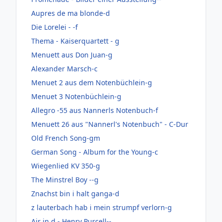
Aupres de ma blonde-d
Die Lorelei - -f
Thema - Kaiserquartett - g
Menuett aus Don Juan-g
Alexander Marsch-c
Menuet 2 aus dem Notenbüchlein-g
Menuet 3 Notenbüchlein-g
Allegro -55 aus Nannerls Notenbuch-f
Menuett 26 aus "Nannerl's Notenbuch" - C-Dur
Old French Song-gm
German Song - Album for the Young-c
Wiegenlied KV 350-g
The Minstrel Boy --g
Znachst bin i halt ganga-d
z lauterbach hab i mein strumpf verlorn-g
Air in d - Henry Purcell--