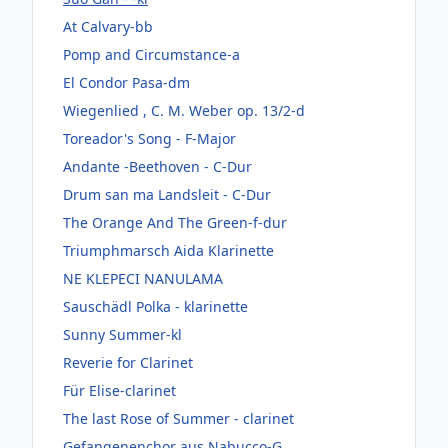
At Calvary-bb
Pomp and Circumstance-a
El Condor Pasa-dm
Wiegenlied , C. M. Weber op. 13/2-d
Toreador's Song - F-Major
Andante -Beethoven - C-Dur
Drum san ma Landsleit - C-Dur
The Orange And The Green-f-dur
Triumphmarsch Aida Klarinette
NE KLEPECI NANULAMA
Sauschädl Polka - klarinette
Sunny Summer-kl
Reverie for Clarinet
Für Elise-clarinet
The last Rose of Summer - clarinet
Gefangenenchor aus Nabucco-G