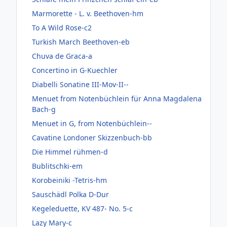
Marmorette - L. v. Beethoven-hm
To A Wild Rose-c2
Turkish March Beethoven-eb
Chuva de Graca-a
Concertino in G-Kuechler
Diabelli Sonatine III-Mov-II--
Menuet from Notenbüchlein für Anna Magdalena
Bach-g
Menuet in G, from Notenbüchlein--
Cavatine Londoner Skizzenbuch-bb
Die Himmel rühmen-d
Bublitschki-em
Korobeiniki -Tetris-hm
Sauschädl Polka D-Dur
Kegeleduette, KV 487- No. 5-c
Lazy Mary-c