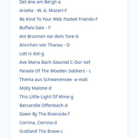
Det äne am Bergli-a
Arietta - W. A. Mozart-F
Be Kind To Your Web Footed Friends-F
Buffalo Gals - F
Am Brunnen vor dem Tore-G
Ännchen von Tharau - D
Lott is dot-g
Ave Maria Bach Gounod C-Dur tief
Parade Of The Wooden Soldiers - c
Thema aus Schwanensee -a-moll
Molly Malone-d
This Little Light Of Mine-g
Barcarolle Offenbach-d
Down By The Riverside-f
Corrina, Corrina-d
Scotland The Brave-c