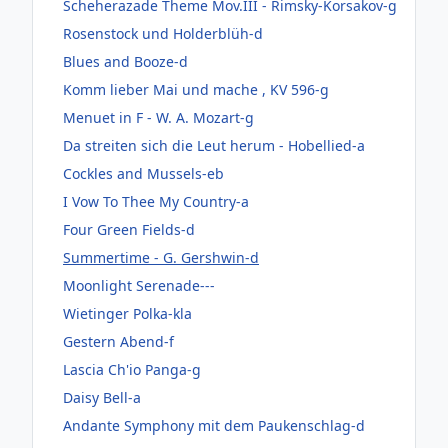
Scheherazade Theme Mov.III - Rimsky-Korsakov-g
Rosenstock und Holderblüh-d
Blues and Booze-d
Komm lieber Mai und mache , KV 596-g
Menuet in F - W. A. Mozart-g
Da streiten sich die Leut herum - Hobellied-a
Cockles and Mussels-eb
I Vow To Thee My Country-a
Four Green Fields-d
Summertime - G. Gershwin-d
Moonlight Serenade---
Wietinger Polka-kla
Gestern Abend-f
Lascia Ch'io Panga-g
Daisy Bell-a
Andante Symphony mit dem Paukenschlag-d