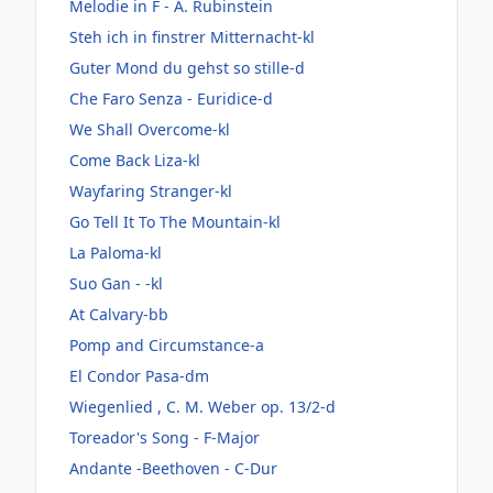
Melodie in F - A. Rubinstein
Steh ich in finstrer Mitternacht-kl
Guter Mond du gehst so stille-d
Che Faro Senza - Euridice-d
We Shall Overcome-kl
Come Back Liza-kl
Wayfaring Stranger-kl
Go Tell It To The Mountain-kl
La Paloma-kl
Suo Gan - -kl
At Calvary-bb
Pomp and Circumstance-a
El Condor Pasa-dm
Wiegenlied , C. M. Weber op. 13/2-d
Toreador's Song - F-Major
Andante -Beethoven - C-Dur