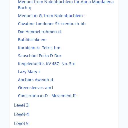
Menuet from Notenbüchlein für Anna Magdalena
Bach-g
Menuet in G, from Notenbüchlein--
Cavatine Londoner Skizzenbuch-bb
Die Himmel rühmen-d
Bublitschki-em
Korobeiniki -Tetris-hm
Sauschädl Polka D-Dur
Kegeleduette, KV 487- No. 5-c
Lazy Mary-c
Anchors Aweigh-d
Greensleeves-am1
Concertino in D - Movement II--
Level 3
Level-4
Level 5