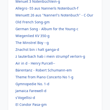
Menuet 3 Notenbüchlein-g
Allegro -55 aus Nannerls Notenbuch-f
Menuett 26 aus "Nannerl's Notenbuch" - C-Dur
Old French Song-gm
German Song - Album for the Young-c
Wiegenlied KV 350-g
The Minstrel Boy --g
Znachst bin i halt ganga-d
z lauterbach hab i mein strumpf verlorn-g
Air in d - Henry Purcell--
Bärentanz - Robert Schumann-em
Theme from Piano Concerto No 1-g
Gymnopedie No. 1-d
Jamaica Farewell-d
s'Vogellisi-d
El Condor Pasa-gm