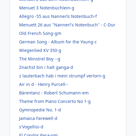
Menuet 3 Notenbüchlein-g
Allegro -55 aus Nannerls Notenbuch-f
Menuett 26 aus "Nannerl's Notenbuch" - C-Dur
Old French Song-gm
German Song - Album for the Young-c
Wiegenlied KV 350-g
The Minstrel Boy --g
Znachst bin i halt ganga-d
z lauterbach hab i mein strumpf verlorn-g
Air in d - Henry Purcell--
Bärentanz - Robert Schumann-em
Theme from Piano Concerto No 1-g
Gymnopedie No. 1-d
Jamaica Farewell-d
s'Vogellisi-d
El Condor Pasa-gm