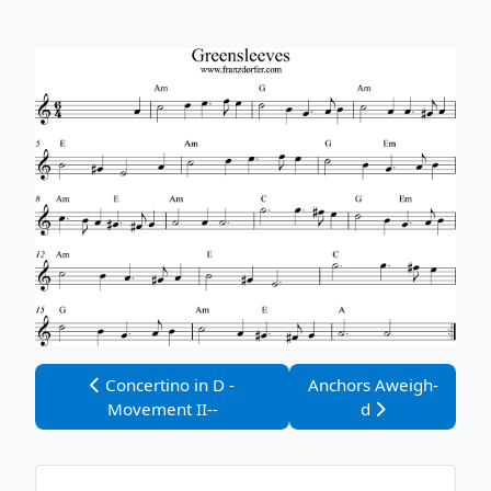
Vorheriger Beitrag: Concertino in D - Movement II--
Nächster Beitrag: Anch
Concertino in D -
Anchors Aweigh-
Movement II--
d