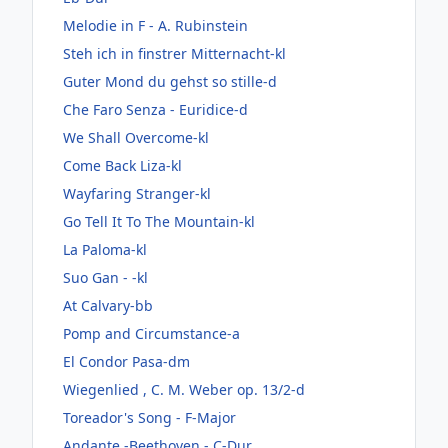
Melodie in F - A. Rubinstein
Steh ich in finstrer Mitternacht-kl
Guter Mond du gehst so stille-d
Che Faro Senza - Euridice-d
We Shall Overcome-kl
Come Back Liza-kl
Wayfaring Stranger-kl
Go Tell It To The Mountain-kl
La Paloma-kl
Suo Gan - -kl
At Calvary-bb
Pomp and Circumstance-a
El Condor Pasa-dm
Wiegenlied , C. M. Weber op. 13/2-d
Toreador's Song - F-Major
Andante -Beethoven - C-Dur