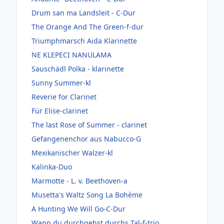
Drum san ma Landsleit - C-Dur
The Orange And The Green-f-dur
Triumphmarsch Aida Klarinette
NE KLEPECI NANULAMA
Sauschädl Polka - klarinette
Sunny Summer-kl
Reverie for Clarinet
Für Elise-clarinet
The last Rose of Summer - clarinet
Gefangenenchor aus Nabucco-G
Mexikanischer Walzer-kl
Kalinka-Duo
Marmotte - L. v. Beethoven-a
Musetta's Waltz Song La Bohème
A Hunting We Will Go-C-Dur
Wann du durchgehst durchs Tal-f-trio