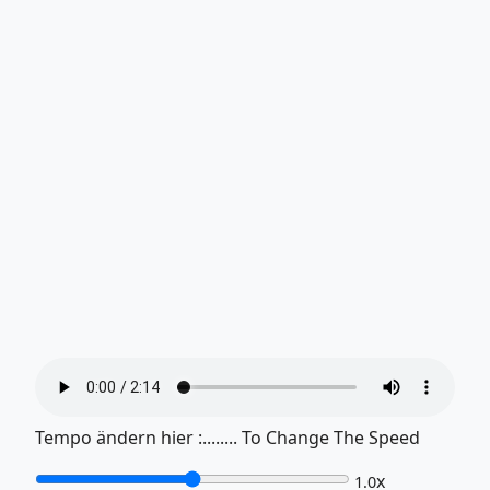
Tempo ändern hier :........ To Change The Speed
x
1.0