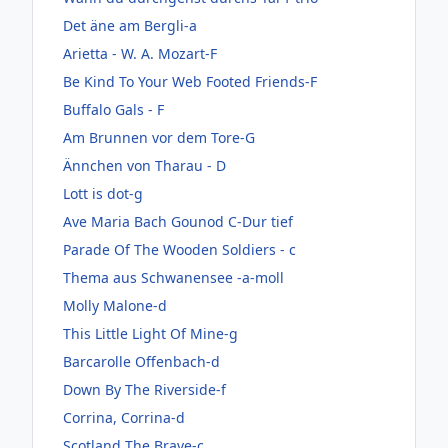
Det äne am Bergli-a
Arietta - W. A. Mozart-F
Be Kind To Your Web Footed Friends-F
Buffalo Gals - F
Am Brunnen vor dem Tore-G
Ännchen von Tharau - D
Lott is dot-g
Ave Maria Bach Gounod C-Dur tief
Parade Of The Wooden Soldiers - c
Thema aus Schwanensee -a-moll
Molly Malone-d
This Little Light Of Mine-g
Barcarolle Offenbach-d
Down By The Riverside-f
Corrina, Corrina-d
Scotland The Brave-c