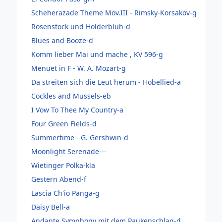
Scheherazade Theme Mov.III - Rimsky-Korsakov-g
Rosenstock und Holderblüh-d
Blues and Booze-d
Komm lieber Mai und mache , KV 596-g
Menuet in F - W. A. Mozart-g
Da streiten sich die Leut herum - Hobellied-a
Cockles and Mussels-eb
I Vow To Thee My Country-a
Four Green Fields-d
Summertime - G. Gershwin-d
Moonlight Serenade---
Wietinger Polka-kla
Gestern Abend-f
Lascia Ch'io Panga-g
Daisy Bell-a
Andante Symphony mit dem Paukenschlag-d