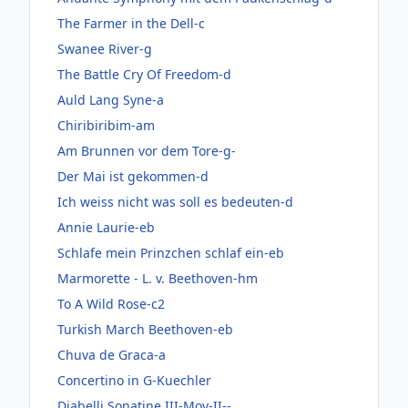
The Farmer in the Dell-c
Swanee River-g
The Battle Cry Of Freedom-d
Auld Lang Syne-a
Chiribiribim-am
Am Brunnen vor dem Tore-g-
Der Mai ist gekommen-d
Ich weiss nicht was soll es bedeuten-d
Annie Laurie-eb
Schlafe mein Prinzchen schlaf ein-eb
Marmorette - L. v. Beethoven-hm
To A Wild Rose-c2
Turkish March Beethoven-eb
Chuva de Graca-a
Concertino in G-Kuechler
Diabelli Sonatine III-Mov-II--