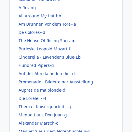
A Roving-f
All Around My Hat-bb
Am Brunnen vor dem Tore--a
De Colores--d
The House Of Rising Sun-am
Burleske Leopold Mozart-f
Cinderella - Lavender's Blue-Eb
Hundred Pipers-g
Auf der Alm da finden die -d
Promenade - Bilder einer Ausstellung--
Aupres de ma blonde-d
Die Lorelei - -f
Thema - Kaiserquartett - g
Menuett aus Don Juan-g
Alexander Marsch-c
Menuet 2 aus dem Notenbüchlein-g