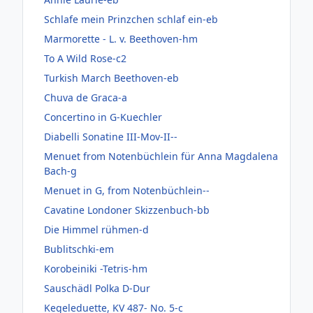
Schlafe mein Prinzchen schlaf ein-eb
Marmorette - L. v. Beethoven-hm
To A Wild Rose-c2
Turkish March Beethoven-eb
Chuva de Graca-a
Concertino in G-Kuechler
Diabelli Sonatine III-Mov-II--
Menuet from Notenbüchlein für Anna Magdalena
Bach-g
Menuet in G, from Notenbüchlein--
Cavatine Londoner Skizzenbuch-bb
Die Himmel rühmen-d
Bublitschki-em
Korobeiniki -Tetris-hm
Sauschädl Polka D-Dur
Kegeleduette, KV 487- No. 5-c