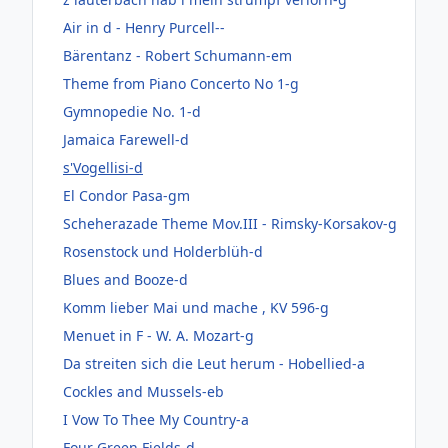
Air in d - Henry Purcell--
Bärentanz - Robert Schumann-em
Theme from Piano Concerto No 1-g
Gymnopedie No. 1-d
Jamaica Farewell-d
s'Vogellisi-d
El Condor Pasa-gm
Scheherazade Theme Mov.III - Rimsky-Korsakov-g
Rosenstock und Holderblüh-d
Blues and Booze-d
Komm lieber Mai und mache , KV 596-g
Menuet in F - W. A. Mozart-g
Da streiten sich die Leut herum - Hobellied-a
Cockles and Mussels-eb
I Vow To Thee My Country-a
Four Green Fields-d