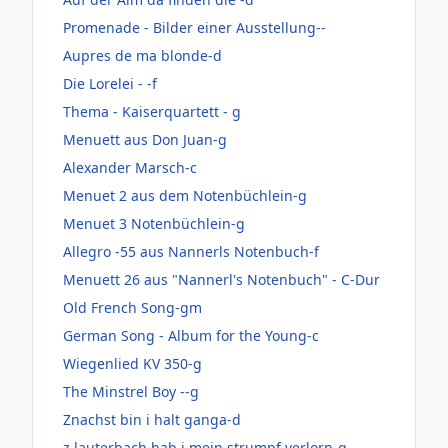
Promenade - Bilder einer Ausstellung--
Aupres de ma blonde-d
Die Lorelei - -f
Thema - Kaiserquartett - g
Menuett aus Don Juan-g
Alexander Marsch-c
Menuet 2 aus dem Notenbüchlein-g
Menuet 3 Notenbüchlein-g
Allegro -55 aus Nannerls Notenbuch-f
Menuett 26 aus "Nannerl's Notenbuch" - C-Dur
Old French Song-gm
German Song - Album for the Young-c
Wiegenlied KV 350-g
The Minstrel Boy --g
Znachst bin i halt ganga-d
z lauterbach hab i mein strumpf verlorn-g