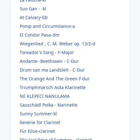
Suo Gan - -kl
At Calvary-bb
Pomp and Circumstance-a
El Condor Pasa-dm
Wiegenlied , C. M. Weber op. 13/2-d
Toreador's Song - F-Major
Andante -Beethoven - C-Dur
Drum san ma Landsleit - C-Dur
The Orange And The Green-f-dur
Triumphmarsch Aida Klarinette
NE KLEPECI NANULAMA
Sauschädl Polka - klarinette
Sunny Summer-kl
Reverie for Clarinet
Für Elise-clarinet
The last Rose of Summer - clarinet