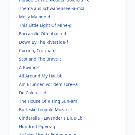
Thema aus Schwanensee -a-moll
Molly Malone-d
This Little Light Of Mine-g
Barcarolle Offenbach-d
Down By The Riverside-f
Corrina, Corrina-d
Scotland The Brave-c
A Roving-f
All Around My Hat-bb
Am Brunnen vor dem Tore--a
De Colores--d
The House Of Rising Sun-am
Burleske Leopold Mozart-f
Cinderella - Lavender's Blue-Eb
Hundred Pipers-g
Auf der Alm da finden die -d