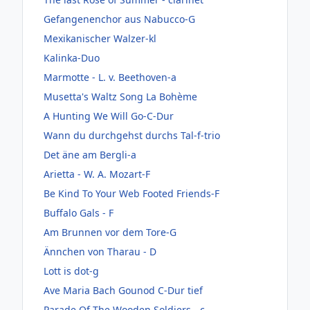
Gefangenenchor aus Nabucco-G
Mexikanischer Walzer-kl
Kalinka-Duo
Marmotte - L. v. Beethoven-a
Musetta's Waltz Song La Bohème
A Hunting We Will Go-C-Dur
Wann du durchgehst durchs Tal-f-trio
Det äne am Bergli-a
Arietta - W. A. Mozart-F
Be Kind To Your Web Footed Friends-F
Buffalo Gals - F
Am Brunnen vor dem Tore-G
Ännchen von Tharau - D
Lott is dot-g
Ave Maria Bach Gounod C-Dur tief
Parade Of The Wooden Soldiers - c