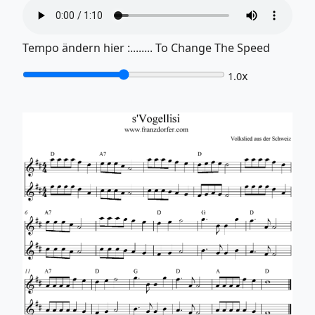
Tempo ändern hier :........ To Change The Speed
x
1.0