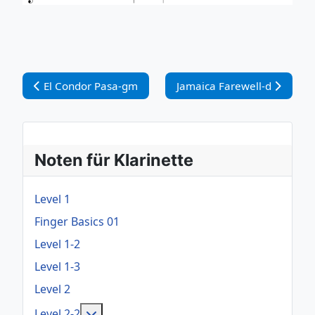
Vorheriger Beitrag: El Condor Pasa-gm
Nächster Beitrag: Jamaica F
El Condor Pasa-gm
Jamaica Farewell-d
Noten für Klarinette
Level 1
Finger Basics 01
Level 1-2
Level 1-3
Level 2
Weitere Informationen: Level 2-2
Level 2-2