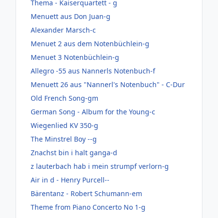
Thema - Kaiserquartett - g
Menuett aus Don Juan-g
Alexander Marsch-c
Menuet 2 aus dem Notenbüchlein-g
Menuet 3 Notenbüchlein-g
Allegro -55 aus Nannerls Notenbuch-f
Menuett 26 aus "Nannerl's Notenbuch" - C-Dur
Old French Song-gm
German Song - Album for the Young-c
Wiegenlied KV 350-g
The Minstrel Boy --g
Znachst bin i halt ganga-d
z lauterbach hab i mein strumpf verlorn-g
Air in d - Henry Purcell--
Bärentanz - Robert Schumann-em
Theme from Piano Concerto No 1-g