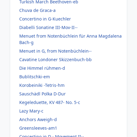
Turkish March Beethoven-eb
Chuva de Graca-a
Concertino in G-Kuechler
Diabelli Sonatine III-Mov-II--
Menuet from Notenbüchlein für Anna Magdalena
Bach-g
Menuet in G, from Notenbüchlein--
Cavatine Londoner Skizzenbuch-bb
Die Himmel rühmen-d
Bublitschki-em
Korobeiniki -Tetris-hm
Sauschädl Polka D-Dur
Kegeleduette, KV 487- No. 5-c
Lazy Mary-c
Anchors Aweigh-d
Greensleeves-am1
Concertino in D - Movement II--