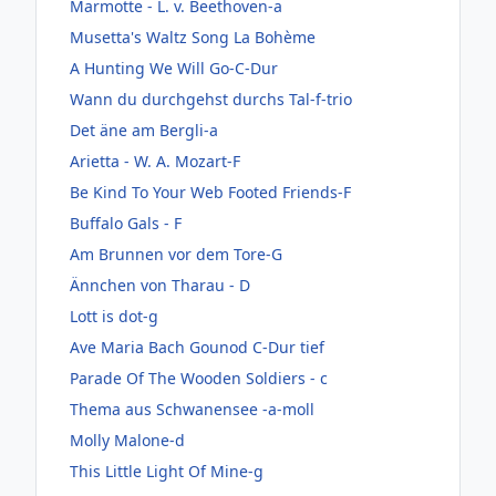
Marmotte - L. v. Beethoven-a
Musetta's Waltz Song La Bohème
A Hunting We Will Go-C-Dur
Wann du durchgehst durchs Tal-f-trio
Det äne am Bergli-a
Arietta - W. A. Mozart-F
Be Kind To Your Web Footed Friends-F
Buffalo Gals - F
Am Brunnen vor dem Tore-G
Ännchen von Tharau - D
Lott is dot-g
Ave Maria Bach Gounod C-Dur tief
Parade Of The Wooden Soldiers - c
Thema aus Schwanensee -a-moll
Molly Malone-d
This Little Light Of Mine-g