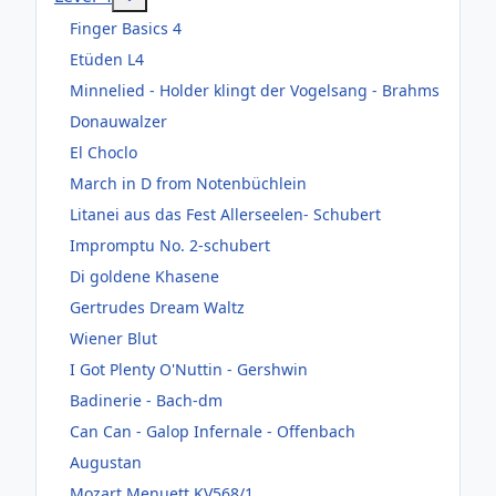
Finger Basics 4
Etüden L4
Minnelied - Holder klingt der Vogelsang - Brahms
Donauwalzer
El Choclo
March in D from Notenbüchlein
Litanei aus das Fest Allerseelen- Schubert
Impromptu No. 2-schubert
Di goldene Khasene
Gertrudes Dream Waltz
Wiener Blut
I Got Plenty O'Nuttin - Gershwin
Badinerie - Bach-dm
Can Can - Galop Infernale - Offenbach
Augustan
Mozart Menuett KV568/1