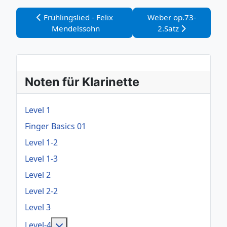
Vorheriger Beitrag: Frühlingslied - Felix Mendelssoh
Nächster Beitrag: Web
Frühlingslied - Felix
Weber op.73-
Mendelssohn
2.Satz
Noten für Klarinette
Level 1
Finger Basics 01
Level 1-2
Level 1-3
Level 2
Level 2-2
Level 3
Weitere Informationen: Level-4
Level-4