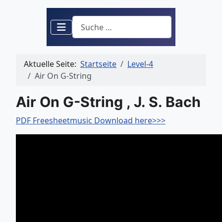
Suchen
Aktuelle Seite:
Startseite
Level-4
Air On G-String
Air On G-String , J. S. Bach
PDF Freesheetmusic Download here>>>