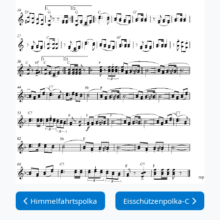
Vorheriger Beitrag: Himmelfahrtspolka
Nächster Beitrag: Eisschütz
Himmelfahrtspolka
Eisschützenpolka-C