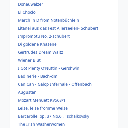
Donauwalzer
El Choclo
March in D from Notenbüchlein
Litanei aus das Fest Allerseelen- Schubert
Impromptu No. 2-schubert
Di goldene Khasene
Gertrudes Dream Waltz
Wiener Blut
I Got Plenty O'Nuttin - Gershwin
Badinerie - Bach-dm
Can Can - Galop Infernale - Offenbach
Augustan
Mozart Menuett KV568/1
Leise, leise fromme Weise
Barcarolle, op. 37 No.6 , Tschaikovsky
The Irish Washerwomen