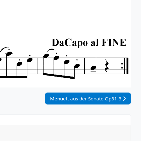
Nächster Beitrag: Menuett aus der Sona
Menuett aus der Sonate Op31-3