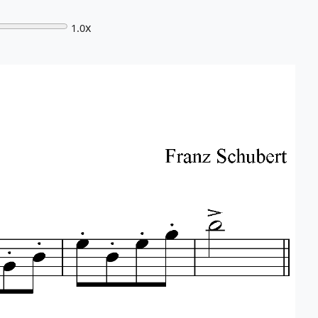
x
1.0