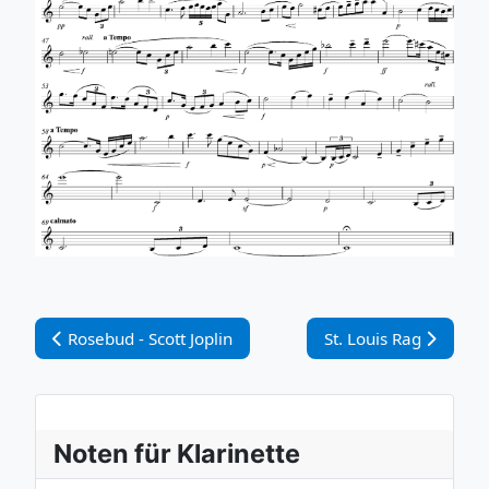
Vorheriger Beitrag: Rosebud - Scott Joplin
Nächster Beitrag: St.
Rosebud - Scott Joplin
St. Louis Rag
Noten für Klarinette