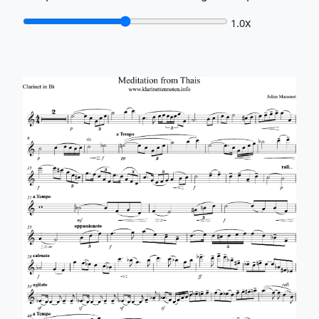
x
1.0