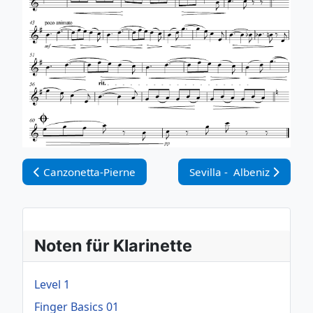
Vorheriger Beitrag: Canzonetta-Pierne
Nächster Beitrag: Sevilla
Canzonetta-Pierne
Sevilla - Albeniz
Noten für Klarinette
Level 1
Finger Basics 01