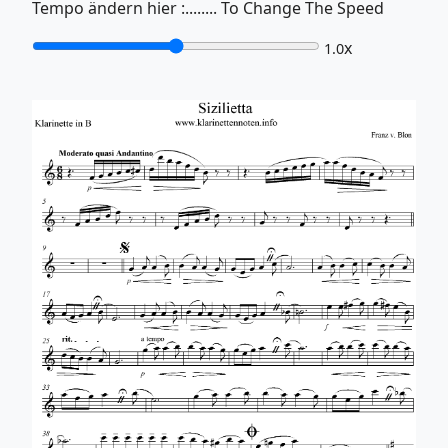
Tempo ändern hier :........ To Change The Speed
x
1.0