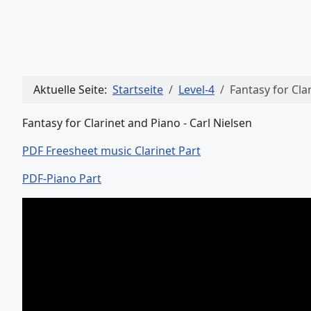
Aktuelle Seite:
Startseite
Level-4
Fantasy for Cla
Fantasy for Clarinet and Piano - Carl Nielsen
PDF Freesheet music Clarinet Part
PDF-Piano Part