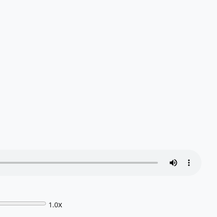
x
1.0