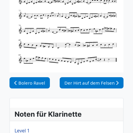
Vorheriger Beitrag: Bolero Ravel
Nächster Beitrag: Der Hirt auf d
Bolero Ravel
Der Hirt auf dem Felsen
Noten für Klarinette
Level 1