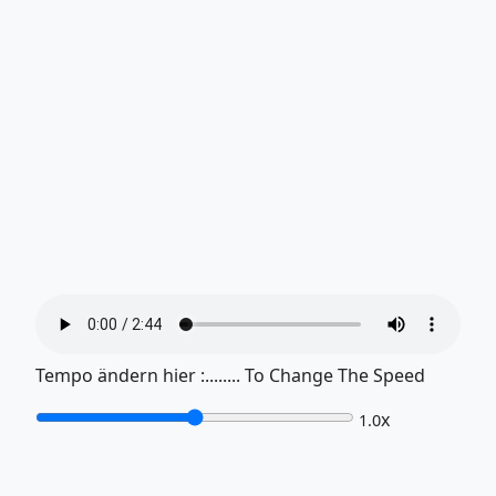
Tempo ändern hier :........ To Change The Speed
x
1.0