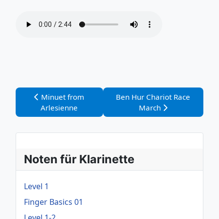
Vorheriger Beitrag: Minuet from Arlesienne
Nächster Beitrag: Ben Hur Ch
Minuet from
Ben Hur Chariot Race
Arlesienne
March
Noten für Klarinette
Level 1
Finger Basics 01
Level 1-2