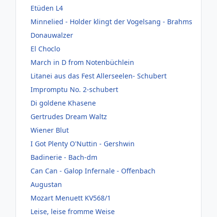
Etüden L4
Minnelied - Holder klingt der Vogelsang - Brahms
Donauwalzer
El Choclo
March in D from Notenbüchlein
Litanei aus das Fest Allerseelen- Schubert
Impromptu No. 2-schubert
Di goldene Khasene
Gertrudes Dream Waltz
Wiener Blut
I Got Plenty O'Nuttin - Gershwin
Badinerie - Bach-dm
Can Can - Galop Infernale - Offenbach
Augustan
Mozart Menuett KV568/1
Leise, leise fromme Weise