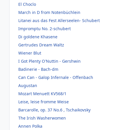
El Choclo
March in D from Notenbüchlein
Litanei aus das Fest Allerseelen- Schubert
Impromptu No. 2-schubert
Di goldene Khasene
Gertrudes Dream Waltz
Wiener Blut
I Got Plenty O'Nuttin - Gershwin
Badinerie - Bach-dm
Can Can - Galop Infernale - Offenbach
Augustan
Mozart Menuett KV568/1
Leise, leise fromme Weise
Barcarolle, op. 37 No.6 , Tschaikovsky
The Irish Washerwomen
Annen Polka