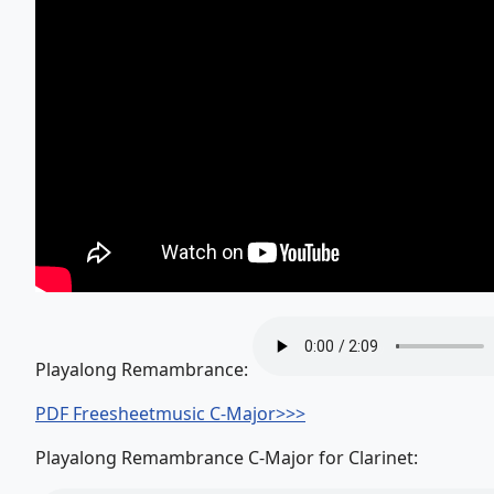
Playalong Remambrance:
PDF Freesheetmusic C-Major>>>
Playalong Remambrance C-Major for Clarinet: