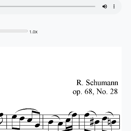
x
1.0