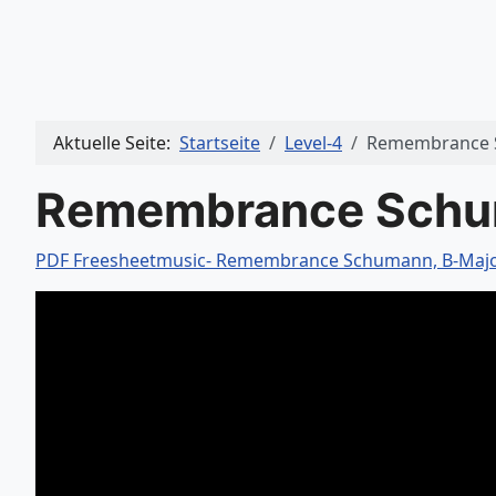
Aktuelle Seite:
Startseite
Level-4
Remembrance S
Remembrance Schu
PDF Freesheetmusic- Remembrance Schumann, B-Maj