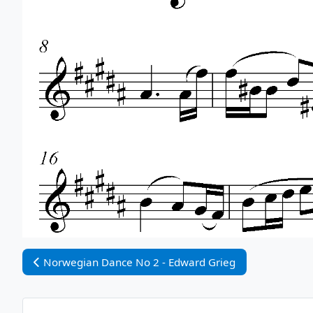
Vorheriger Beitrag: Norwegian Dance No 2 - Edward Gri
Norwegian Dance No 2 - Edward Grieg