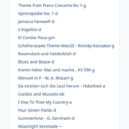
Theme from Piano Concerto No 1-g
Gymnopedie No. 1-d
Jamaica Farewell-d
s'Vogellisi-d
El Condor Pasa-gm
Scheherazade Theme Mov.III - Rimsky-Korsakov-g
Rosenstock und Holderblüh-d
Blues and Booze-d
Komm lieber Mai und mache , KV 596-g
Menuet in F - W. A. Mozart-g
Da streiten sich die Leut herum - Hobellied-a
Cockles and Mussels-eb
I Vow To Thee My Country-a
Four Green Fields-d
Summertime - G. Gershwin-d
Moonlight Serenade---