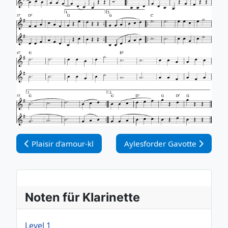
Vorheriger Beitrag: Plaisir d'amour-kl
Nächster Beitrag: Aylesforde
Plaisir d'amour-kl
Aylesforder Gavotte
Noten für Klarinette
Level 1