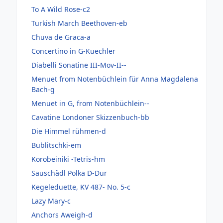
To A Wild Rose-c2
Turkish March Beethoven-eb
Chuva de Graca-a
Concertino in G-Kuechler
Diabelli Sonatine III-Mov-II--
Menuet from Notenbüchlein für Anna Magdalena
Bach-g
Menuet in G, from Notenbüchlein--
Cavatine Londoner Skizzenbuch-bb
Die Himmel rühmen-d
Bublitschki-em
Korobeiniki -Tetris-hm
Sauschädl Polka D-Dur
Kegeleduette, KV 487- No. 5-c
Lazy Mary-c
Anchors Aweigh-d