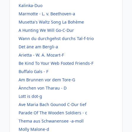
Kalinka-Duo
Marmotte - L. v. Beethoven-a
Musetta's Waltz Song La Bohème
A Hunting We Will Go-C-Dur
Wann du durchgehst durchs Tal-f-trio
Det äne am Bergli-a
Arietta - W. A. Mozart-F
Be Kind To Your Web Footed Friends-F
Buffalo Gals - F
Am Brunnen vor dem Tore-G
Ännchen von Tharau - D
Lott is dot-g
Ave Maria Bach Gounod C-Dur tief
Parade Of The Wooden Soldiers - c
Thema aus Schwanensee -a-moll
Molly Malone-d