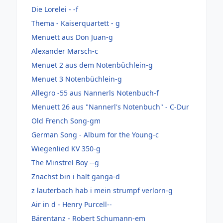
Die Lorelei - -f
Thema - Kaiserquartett - g
Menuett aus Don Juan-g
Alexander Marsch-c
Menuet 2 aus dem Notenbüchlein-g
Menuet 3 Notenbüchlein-g
Allegro -55 aus Nannerls Notenbuch-f
Menuett 26 aus "Nannerl's Notenbuch" - C-Dur
Old French Song-gm
German Song - Album for the Young-c
Wiegenlied KV 350-g
The Minstrel Boy --g
Znachst bin i halt ganga-d
z lauterbach hab i mein strumpf verlorn-g
Air in d - Henry Purcell--
Bärentanz - Robert Schumann-em