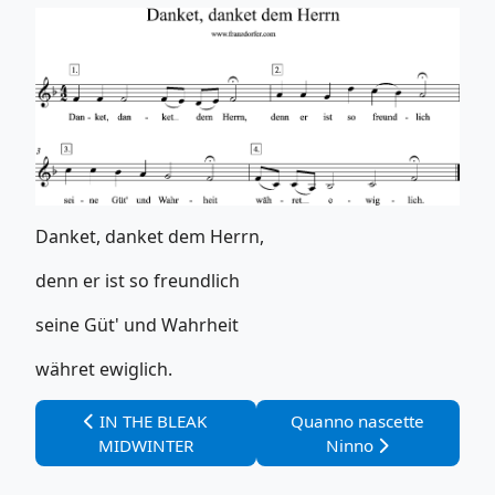
Danket, danket dem Herrn,
denn er ist so freundlich
seine Güt' und Wahrheit
währet ewiglich.
Vorheriger Beitrag: IN THE BLEAK MIDWINTER
Nächster Beitrag: Quanno
IN THE BLEAK
Quanno nascette
MIDWINTER
Ninno