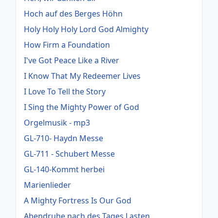
Hoch auf des Berges Höhn
Holy Holy Holy Lord God Almighty
How Firm a Foundation
I've Got Peace Like a River
I Know That My Redeemer Lives
I Love To Tell the Story
I Sing the Mighty Power of God
Orgelmusik - mp3
GL-710- Haydn Messe
GL-711 - Schubert Messe
GL-140-Kommt herbei
Marienlieder
A Mighty Fortress Is Our God
Abendruhe nach des Tages Lasten