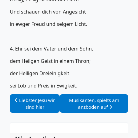
Und schauen dich von Angesicht
in ewger Freud und selgem Licht.
4. Ehr sei dem Vater und dem Sohn,
dem Heilgen Geist in einem Thron;
der Heiligen Dreieinigkeit
sei Lob und Preis in Ewigkeit.
Vorheriger Beitrag: Liebster Jesu wir sind hier
Nächster Beitrag: Musikanten, 
Liebster Jesu wir
Musikanten, spielts am
sind hier
Tanzboden auf