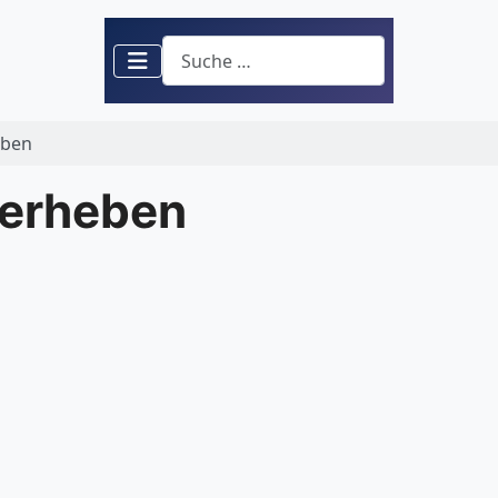
Suchen
eben
 erheben