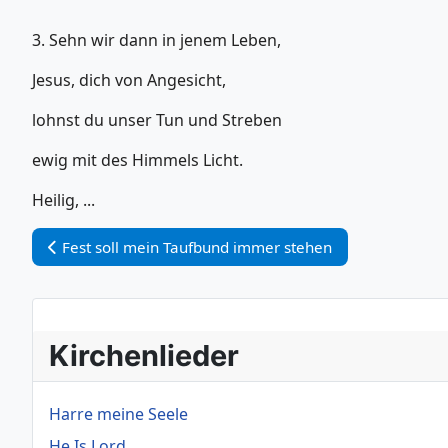
3. Sehn wir dann in jenem Leben,
Jesus, dich von Angesicht,
lohnst du unser Tun und Streben
ewig mit des Himmels Licht.
Heilig, ...
Vorheriger Beitrag: Fest soll mein Taufbund immer steh
Fest soll mein Taufbund immer stehen
Kirchenlieder
Harre meine Seele
He Is Lord