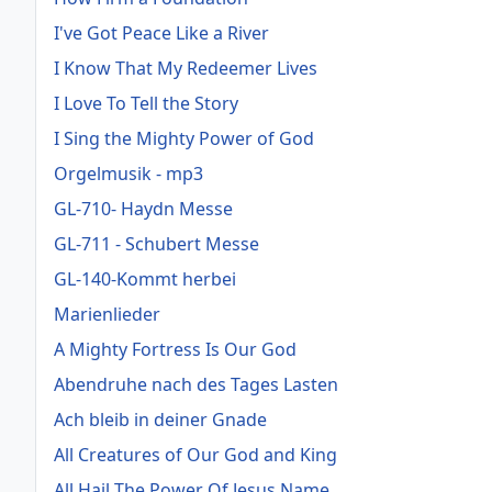
I've Got Peace Like a River
I Know That My Redeemer Lives
I Love To Tell the Story
I Sing the Mighty Power of God
Orgelmusik - mp3
GL-710- Haydn Messe
GL-711 - Schubert Messe
GL-140-Kommt herbei
Marienlieder
A Mighty Fortress Is Our God
Abendruhe nach des Tages Lasten
Ach bleib in deiner Gnade
All Creatures of Our God and King
All Hail The Power Of Jesus Name