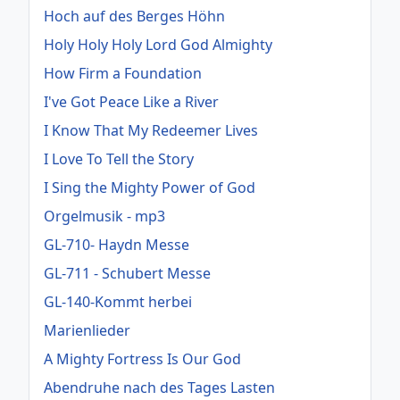
Hoch auf des Berges Höhn
Holy Holy Holy Lord God Almighty
How Firm a Foundation
I've Got Peace Like a River
I Know That My Redeemer Lives
I Love To Tell the Story
I Sing the Mighty Power of God
Orgelmusik - mp3
GL-710- Haydn Messe
GL-711 - Schubert Messe
GL-140-Kommt herbei
Marienlieder
A Mighty Fortress Is Our God
Abendruhe nach des Tages Lasten