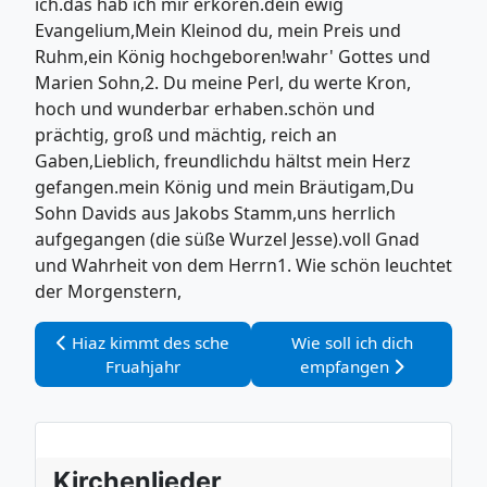
ich.das hab ich mir erkoren.dein ewig
Evangelium,Mein Kleinod du, mein Preis und
Ruhm,ein König hochgeboren!wahr' Gottes und
Marien Sohn,2. Du meine Perl, du werte Kron,
hoch und wunderbar erhaben.schön und
prächtig, groß und mächtig, reich an
Gaben,Lieblich, freundlichdu hältst mein Herz
gefangen.mein König und mein Bräutigam,Du
Sohn Davids aus Jakobs Stamm,uns herrlich
aufgegangen (die süße Wurzel Jesse).voll Gnad
und Wahrheit von dem Herrn1. Wie schön leuchtet
der Morgenstern,
Vorheriger Beitrag: Hiaz kimmt des sche Fruahjahr
Nächster Beitrag: Wie sol
Hiaz kimmt des sche
Wie soll ich dich
Fruahjahr
empfangen
Kirchenlieder