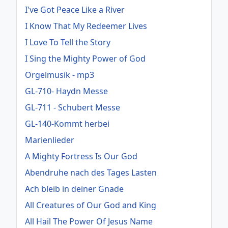
I've Got Peace Like a River
I Know That My Redeemer Lives
I Love To Tell the Story
I Sing the Mighty Power of God
Orgelmusik - mp3
GL-710- Haydn Messe
GL-711 - Schubert Messe
GL-140-Kommt herbei
Marienlieder
A Mighty Fortress Is Our God
Abendruhe nach des Tages Lasten
Ach bleib in deiner Gnade
All Creatures of Our God and King
All Hail The Power Of Jesus Name