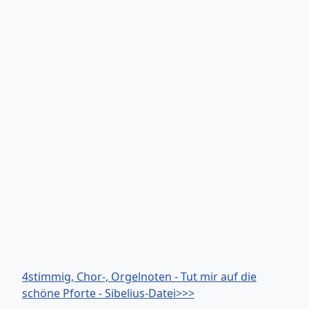
4stimmig, Chor-, Orgelnoten - Tut mir auf die
schöne Pforte - Sibelius-Datei>>>