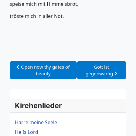
speise mich mit Himmelsbrot,
tröste mich in aller Not.
Vorheriger Beitrag: Open now thy gates of beauty
Nächster Beitrag: G
Open now thy gates of
Gott ist
beauty
gegenwärtig
Kirchenlieder
Harre meine Seele
He Is Lord