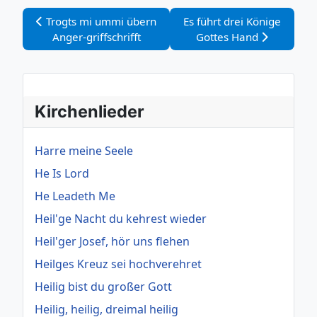
Vorheriger Beitrag: Trogts mi ummi übern Anger-griffschr
Nächster Beitrag: Es führt
Trogts mi ummi übern
Es führt drei Könige
Anger-griffschrifft
Gottes Hand
Kirchenlieder
Harre meine Seele
He Is Lord
He Leadeth Me
Heil'ge Nacht du kehrest wieder
Heil'ger Josef, hör uns flehen
Heilges Kreuz sei hochverehret
Heilig bist du großer Gott
Heilig, heilig, dreimal heilig