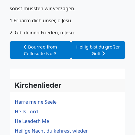
sonst müssten wir verzagen.
1.Erbarm dich unser, o Jesu.
2. Gib deinen Frieden, o Jesu.
Vorheriger Beitrag: Bourree from Cellosuite No-3
Nächster Beitrag: Heilig bis
Bourree from
Heilig bist du großer
Cellosuite No-3
Gott
Kirchenlieder
Harre meine Seele
He Is Lord
He Leadeth Me
Heil'ge Nacht du kehrest wieder