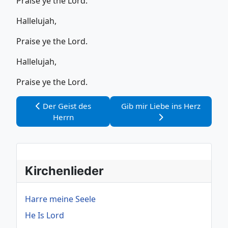
Praise ye the Lord.
Hallelujah,
Praise ye the Lord.
Hallelujah,
Praise ye the Lord.
Vorheriger Beitrag: Der Geist des Herrn
Nächster Beitrag: Gib mir Lie
Der Geist des
Gib mir Liebe ins Herz
Herrn
Kirchenlieder
Harre meine Seele
He Is Lord