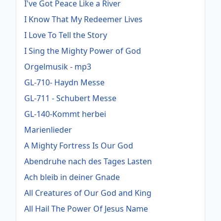
I've Got Peace Like a River
I Know That My Redeemer Lives
I Love To Tell the Story
I Sing the Mighty Power of God
Orgelmusik - mp3
GL-710- Haydn Messe
GL-711 - Schubert Messe
GL-140-Kommt herbei
Marienlieder
A Mighty Fortress Is Our God
Abendruhe nach des Tages Lasten
Ach bleib in deiner Gnade
All Creatures of Our God and King
All Hail The Power Of Jesus Name