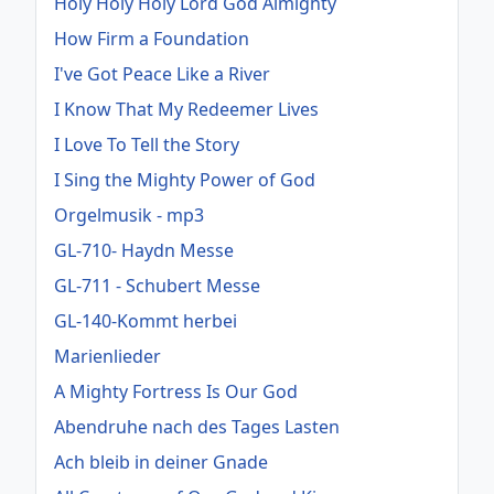
Holy Holy Holy Lord God Almighty
How Firm a Foundation
I've Got Peace Like a River
I Know That My Redeemer Lives
I Love To Tell the Story
I Sing the Mighty Power of God
Orgelmusik - mp3
GL-710- Haydn Messe
GL-711 - Schubert Messe
GL-140-Kommt herbei
Marienlieder
A Mighty Fortress Is Our God
Abendruhe nach des Tages Lasten
Ach bleib in deiner Gnade