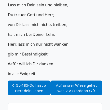
Lass mich Dein sein und bleiben,
Du treuer Gott und Herr;
von Dir lass mich nichts treiben,
halt mich bei Deiner Lehr.
Herr, lass mich nur nicht wanken,
gib mir Beständigkeit;
dafür will ich Dir danken
in alle Ewigkeit.
Vorheriger Beitrag: GL-185-Du hast o Herr dein Leben
Nächster Beitrag: Auf unsrer 
GL-185-Du hast o
Auf unsrer Wiese gehet
Herr dein Leben
was-2-Akkordeon-G