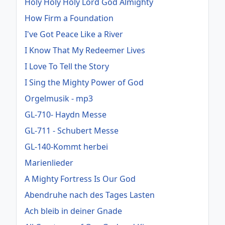
Holy Holy Holy Lord God Almighty
How Firm a Foundation
I've Got Peace Like a River
I Know That My Redeemer Lives
I Love To Tell the Story
I Sing the Mighty Power of God
Orgelmusik - mp3
GL-710- Haydn Messe
GL-711 - Schubert Messe
GL-140-Kommt herbei
Marienlieder
A Mighty Fortress Is Our God
Abendruhe nach des Tages Lasten
Ach bleib in deiner Gnade