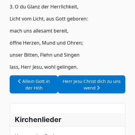
3. O du Glanz der Herrlichkeit,
Licht vom Licht, aus Gott geboren:
mach uns allesamt bereit,
öffne Herzen, Mund und Ohren;
unser Bitten, Flehn und Singen
lass, Herr Jesu, wohl gelingen.
Vorheriger Beitrag: Allein Gott in der Höh
Nächster Beitrag: Herr Jesu Chris
Allein Gott in
Herr Jesu Christ dich zu uns
der Höh
wend
Kirchenlieder