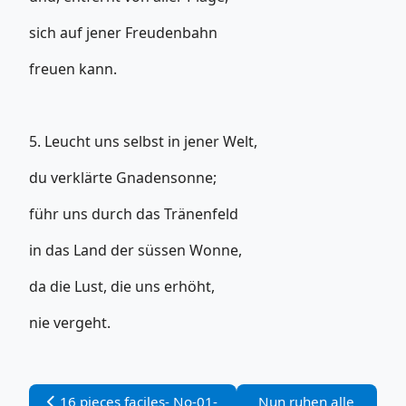
sich auf jener Freudenbahn
freuen kann.
5. Leucht uns selbst in jener Welt,
du verklärte Gnadensonne;
führ uns durch das Tränenfeld
in das Land der süssen Wonne,
da die Lust, die uns erhöht,
nie vergeht.
Vorheriger Beitrag: 16 pieces faciles- No-01-Mauro Giul
Nächster Beitrag: Nun
16 pieces faciles- No-01-
Nun ruhen alle