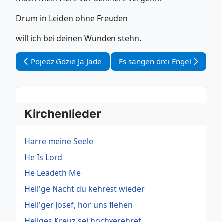
Drum in Leiden ohne Freuden
will ich bei deinen Wunden stehn.
Vorheriger Beitrag: Pojedz Gdzie Ja Jade
Nächster Beitrag: Es sangen 
Pojedz Gdzie Ja Jade
Es sangen drei Engel
Kirchenlieder
Harre meine Seele
He Is Lord
He Leadeth Me
Heil'ge Nacht du kehrest wieder
Heil'ger Josef, hör uns flehen
Heilges Kreuz sei hochverehret