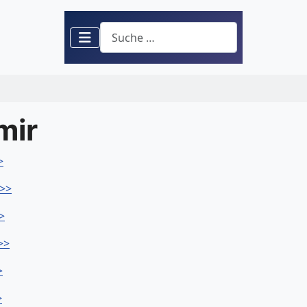
Suchen
mir
>
>>>
>
>>
>
>