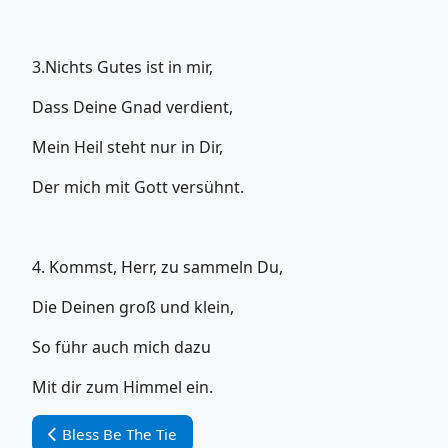
3.Nichts Gutes ist in mir,
Dass Deine Gnad verdient,
Mein Heil steht nur in Dir,
Der mich mit Gott versühnt.
4. Kommst, Herr, zu sammeln Du,
Die Deinen groß und klein,
So führ auch mich dazu
Mit dir zum Himmel ein.
Vorheriger Beitrag: Bless Be The Tie
Bless Be The Tie