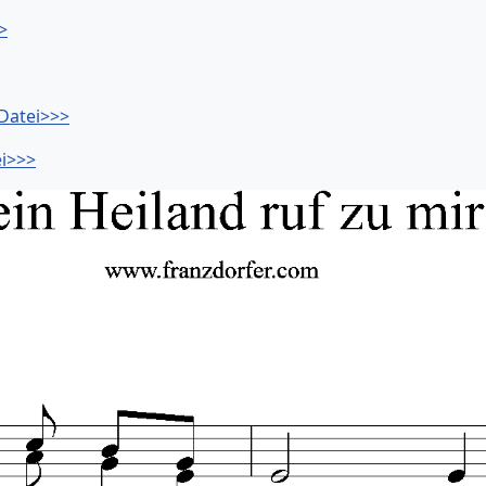
>
-Datei>>>
ei>>>