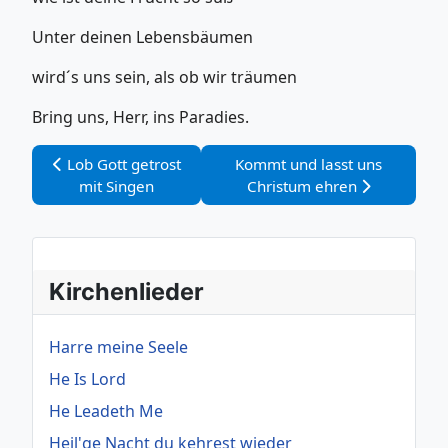
Unter deinen Lebensbäumen
wird´s uns sein, als ob wir träumen
Bring uns, Herr, ins Paradies.
Vorheriger Beitrag: Lob Gott getrost mit Singen
Nächster Beitrag: Kommt und 
Lob Gott getrost
Kommt und lasst uns
mit Singen
Christum ehren
Kirchenlieder
Harre meine Seele
He Is Lord
He Leadeth Me
Heil'ge Nacht du kehrest wieder