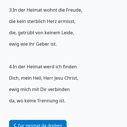
3.In der Heimat wohnt die Freude,
die kein sterblich Herz ermisst,
die, getrübt von keinem Leide,
ewig wie ihr Geber ist.
4.In der Heimat werd ich finden
Dich, mein Heil, Herr Jesu Christ,
ewig mich mit Dir verbinden
da, wo keine Trennung ist.
Vorheriger Beitrag: Zur Heimat da droben
Zur Heimat da droben