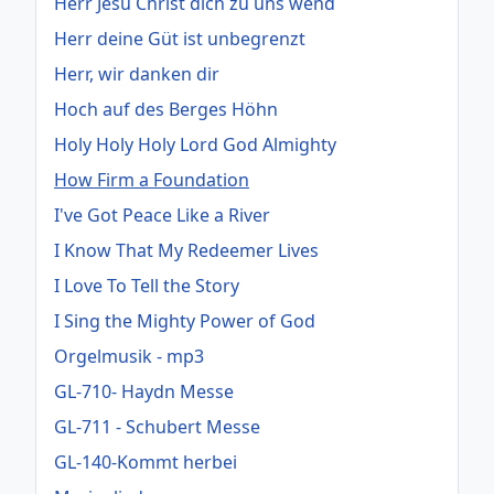
Herr Jesu Christ dich zu uns wend
Herr deine Güt ist unbegrenzt
Herr, wir danken dir
Hoch auf des Berges Höhn
Holy Holy Holy Lord God Almighty
How Firm a Foundation
I've Got Peace Like a River
I Know That My Redeemer Lives
I Love To Tell the Story
I Sing the Mighty Power of God
Orgelmusik - mp3
GL-710- Haydn Messe
GL-711 - Schubert Messe
GL-140-Kommt herbei