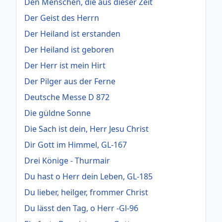
Den Menschen, die aus dieser Zeit
Der Geist des Herrn
Der Heiland ist erstanden
Der Heiland ist geboren
Der Herr ist mein Hirt
Der Pilger aus der Ferne
Deutsche Messe D 872
Die güldne Sonne
Die Sach ist dein, Herr Jesu Christ
Dir Gott im Himmel, GL-167
Drei Könige - Thurmair
Du hast o Herr dein Leben, GL-185
Du lieber, heilger, frommer Christ
Du lässt den Tag, o Herr -Gl-96