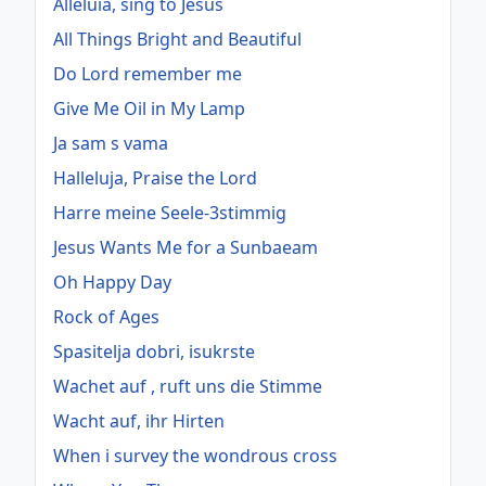
Alleluia, sing to Jesus
All Things Bright and Beautiful
Do Lord remember me
Give Me Oil in My Lamp
Ja sam s vama
Halleluja, Praise the Lord
Harre meine Seele-3stimmig
Jesus Wants Me for a Sunbaeam
Oh Happy Day
Rock of Ages
Spasitelja dobri, isukrste
Wachet auf , ruft uns die Stimme
Wacht auf, ihr Hirten
When i survey the wondrous cross