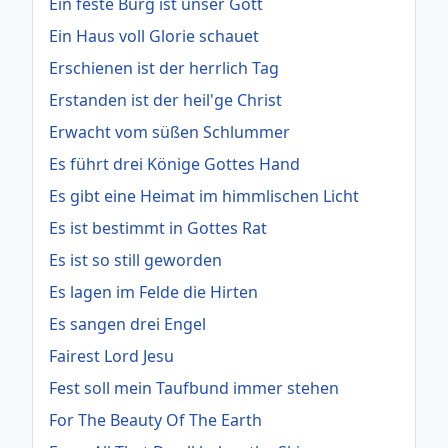
Ein feste Burg ist unser Gott
Ein Haus voll Glorie schauet
Erschienen ist der herrlich Tag
Erstanden ist der heil'ge Christ
Erwacht vom süßen Schlummer
Es führt drei Könige Gottes Hand
Es gibt eine Heimat im himmlischen Licht
Es ist bestimmt in Gottes Rat
Es ist so still geworden
Es lagen im Felde die Hirten
Es sangen drei Engel
Fairest Lord Jesu
Fest soll mein Taufbund immer stehen
For The Beauty Of The Earth