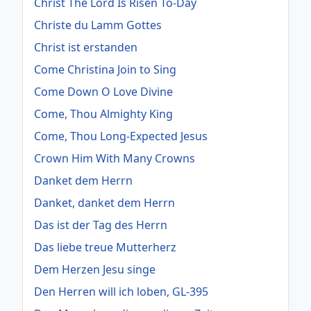
Christ The Lord Is Risen To-Day
Christe du Lamm Gottes
Christ ist erstanden
Come Christina Join to Sing
Come Down O Love Divine
Come, Thou Almighty King
Come, Thou Long-Expected Jesus
Crown Him With Many Crowns
Danket dem Herrn
Danket, danket dem Herrn
Das ist der Tag des Herrn
Das liebe treue Mutterherz
Dem Herzen Jesu singe
Den Herren will ich loben, GL-395