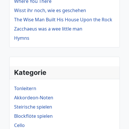
Where You There
Wisst ihr noch, wie es geschehen
The Wise Man Built His House Upon the Rock
Zacchaeus was a wee little man
Hymns
Kategorie
Tonleitern
Akkordeon-Noten
Steirische spielen
Blockflöte spielen
Cello