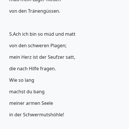
von den Tränengüssen.
5.Ach ich bin so müd und matt
von den schweren Plagen;
mein Herz ist der Seufzer satt,
die nach Hilfe fragen.
Wie so lang
machst du bang
meiner armen Seele
in der Schwermutshöhle!