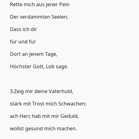
Rette mich aus jener Pein
Der verdammten Seelen,
Dass ich dir
für und für
Dort an jenem Tage,
Höchster Gott, Lob sage.
3.Zeig mir deine Vaterhuld,
stärk mit Trost mich Schwachen;
ach Herr, hab mit mir Geduld,
wollst gesund mich machen.