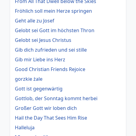
From All That Dwell below the Skies
Fröhlich soll mein Herze springen
Geht alle zu Josef
Gelobt sei Gott im höchsten Thron
Gelobt sei Jesus Christus
Gib dich zufrieden und sei stille
Gib mir Liebe ins Herz
Good Christian Friends Rejoice
gorzkie żale
Gott ist gegenwärtig
Gottlob, der Sonntag kommt herbei
Großer Gott wir loben dich
Hail the Day That Sees Him Rise
Halleluja