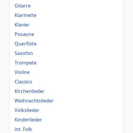
Gitarre
Klarinette
Klavier
Posaune
Querflöte
Saxofon
Trompete
Violine
Classics
Kirchenlieder
Weihnachtslieder
Volkslieder
Kinderlieder
int. Folk