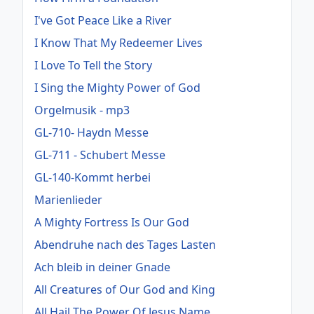
I've Got Peace Like a River
I Know That My Redeemer Lives
I Love To Tell the Story
I Sing the Mighty Power of God
Orgelmusik - mp3
GL-710- Haydn Messe
GL-711 - Schubert Messe
GL-140-Kommt herbei
Marienlieder
A Mighty Fortress Is Our God
Abendruhe nach des Tages Lasten
Ach bleib in deiner Gnade
All Creatures of Our God and King
All Hail The Power Of Jesus Name