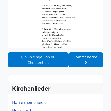
Vorheriger Beitrag: Nun singe Lob du Christenheit
Nächster Beitrag: Ko
Nun singe Lob du
Kommt herbei
Christenheit
Kirchenlieder
Harre meine Seele
He Is Lord