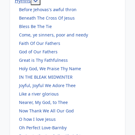
Weitere Informationen: Hymns
Hymns
Before Jehovas's awful thron
Beneath The Cross Of Jesus
Bless Be The Tie
Come, ye sinners, poor and needy
Faith Of Our Fathers
God of Our Fathers
Great is Thy Fathfulness
Holy God, We Praise Thy Name
IN THE BLEAK MIDWINTER
Joyful, Joyful We Adore Thee
Like a river glorious
Nearer, My God, to Thee
Now Thank We All Our God
O how I love Jesus
Oh Perfect Love-Barnby