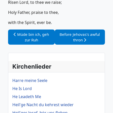
Risen Lord, to thee we raise;
Holy Father, praise to thee,
with the Spirit, ever be.
Vorheriger Beitrag: Müde bin ich, geh zur Ruh
Nächster Beitrag: Before Jeho
Müde bin ich, geh
Before Jehovas's awful
zur Ruh
thron
Kirchenlieder
Harre meine Seele
He Is Lord
He Leadeth Me
Heil'ge Nacht du kehrest wieder
Heil'ger Josef, hör uns flehen