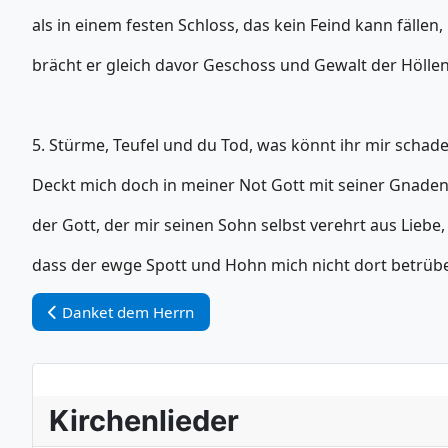
als in einem festen Schloss, das kein Feind kann fällen,
brächt er gleich davor Geschoss und Gewalt der Hölle
5. Stürme, Teufel und du Tod, was könnt ihr mir schad
Deckt mich doch in meiner Not Gott mit seiner Gnaden
der Gott, der mir seinen Sohn selbst verehrt aus Liebe,
dass der ewge Spott und Hohn mich nicht dort betrübe
Vorheriger Beitrag: Danket dem Herrn
Danket dem Herrn
Kirchenlieder