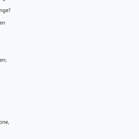
ange?
den
en;
one,