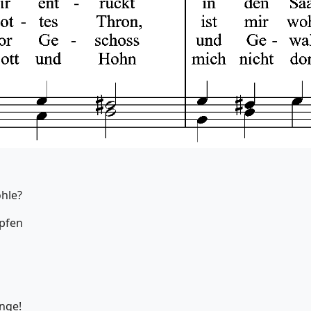
hle?
mpfen
ange!