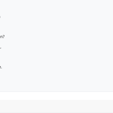
n
en?
,
.