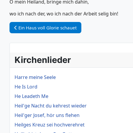
O mein Heiland, bringe mich dahin,
wo ich nach der, wo ich nach der Arbeit selig bin!
Vorheriger Beitrag: Ein Haus voll Glorie schauet
Ein Haus voll Glorie schauet
Kirchenlieder
Harre meine Seele
He Is Lord
He Leadeth Me
Heil'ge Nacht du kehrest wieder
Heil'ger Josef, hör uns flehen
Heilges Kreuz sei hochverehret