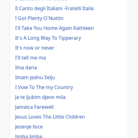
Il Canto degli Italiani -Fratelli Italia
I Got Plenty O'Nuttin
I'll Take You Home Again Kathleen
It's A Long Way To Tipperary
It's now or never
I'll tell me ma
Ima dana
Imam jednu želju
I Vow To The my Country
Ja te ljubim djevo mila
Jamaica Farewell
Jesus Loves The Little Children
Jesenje lisce
Jimba Jimba