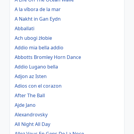
A la víbora de la mar
A Nakht in Gan Eydn
Abballati
Ach ubogi żłobie
Addio mia bella addio
Abbotts Bromley Horn Dance
Addio Lugano bella
Adjon az Isten
Adios con el corazon
After The Ball
Ajde Jano
Alexandrovsky
All Night All Day
Allez Vous En Gens De La Noce