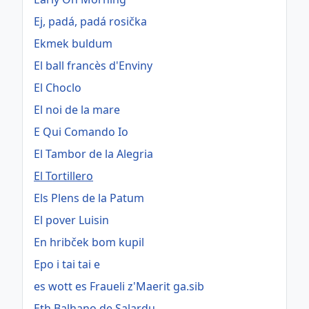
Ej, padá, padá rosička
Ekmek buldum
El ball francès d'Enviny
El Choclo
El noi de la mare
E Qui Comando Io
El Tambor de la Alegria
El Tortillero
Els Plens de la Patum
El pover Luisin
En hribček bom kupil
Epo i tai tai e
es wott es Fraueli z'Maerit ga.sib
Eth Balhano de Salardu