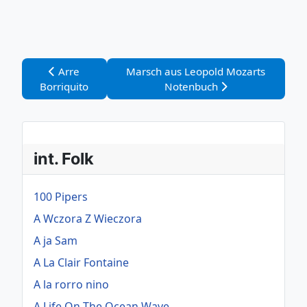
Vorheriger Beitrag: Arre Borriquito
Nächster Beitrag: Marsch aus Leopo
Arre
Marsch aus Leopold Mozarts
Borriquito
Notenbuch
int. Folk
100 Pipers
A Wczora Z Wieczora
A ja Sam
A La Clair Fontaine
A la rorro nino
A Life On The Ocean Wave