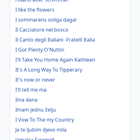
I like the flowers
I sommarens soliga dagar
Il Cacciatore nel bosco
Il Canto degli Italiani -Fratelli Italia
I Got Plenty O'Nuttin
I'll Take You Home Again Kathleen
It's A Long Way To Tipperary
It's now or never
I'll tell me ma
Ima dana
Imam jednu želju
I Vow To The my Country
Ja te ljubim djevo mila
Jamaica Farewell