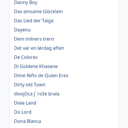
Danny Boy
Das einsame Glöcklein
Das Lied der Taiga
Dayenu
Dem milners trern
Det var en lørdag aften
De Colores
Di Goldene Khasene
Dime Niño de Quien Eres
Dirty old Town
divojčica j` rože brala
Dixie Land
Do Lord
Dona Blanca