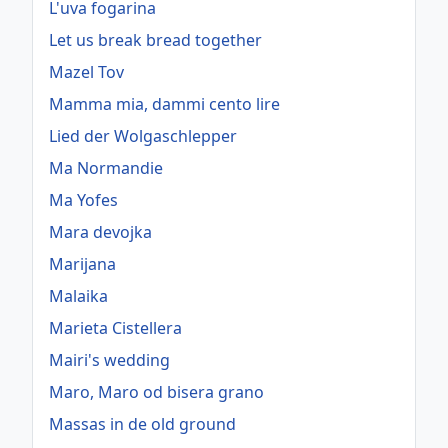
L'uva fogarina
Let us break bread together
Mazel Tov
Mamma mia, dammi cento lire
Lied der Wolgaschlepper
Ma Normandie
Ma Yofes
Mara devojka
Marijana
Malaika
Marieta Cistellera
Mairi's wedding
Maro, Maro od bisera grano
Massas in de old ground