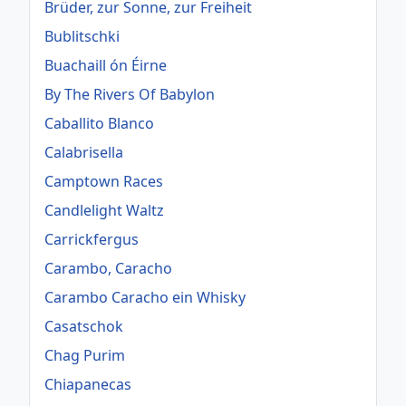
Brüder, zur Sonne, zur Freiheit
Bublitschki
Buachaill ón Éirne
By The Rivers Of Babylon
Caballito Blanco
Calabrisella
Camptown Races
Candlelight Waltz
Carrickfergus
Carambo, Caracho
Carambo Caracho ein Whisky
Casatschok
Chag Purim
Chiapanecas