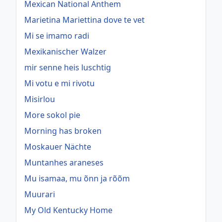
Mexican National Anthem
Marietina Mariettina dove te vet
Mi se imamo radi
Mexikanischer Walzer
mir senne heis luschtig
Mi votu e mi rivotu
Misirlou
More sokol pie
Morning has broken
Moskauer Nächte
Muntanhes araneses
Mu isamaa, mu õnn ja rõõm
Muurari
My Old Kentucky Home