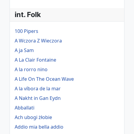
int. Folk
100 Pipers
A Wczora Z Wieczora
A ja Sam
A La Clair Fontaine
A la rorro nino
A Life On The Ocean Wave
A la víbora de la mar
A Nakht in Gan Eydn
Abballati
Ach ubogi żłobie
Addio mia bella addio