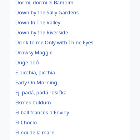
Dormi, dormi el Bambim
Down by the Sally Gardens
Down In The Valley
Down by the Riverside
Drink to me Only with Thine Eyes
Drowsy Maggie
Duge noći
E picchia, picchia
Early On Morning
Ej, padá, padá rosička
Ekmek buldum
El ball francès d'Enviny
El Choclo
El noi de la mare