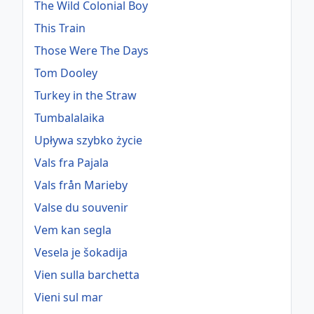
The Wild Colonial Boy
This Train
Those Were The Days
Tom Dooley
Turkey in the Straw
Tumbalalaika
Upływa szybko życie
Vals fra Pajala
Vals från Marieby
Valse du souvenir
Vem kan segla
Vesela je šokadija
Vien sulla barchetta
Vieni sul mar