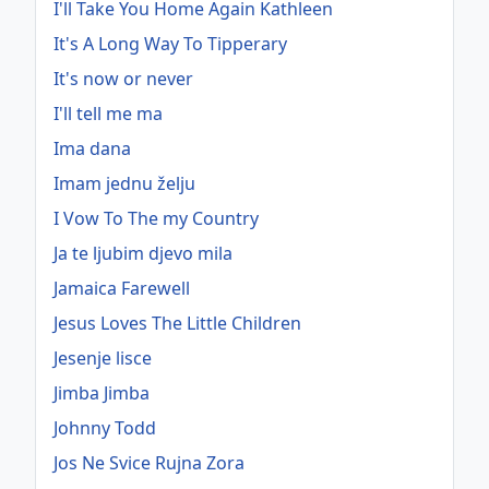
I'll Take You Home Again Kathleen
It's A Long Way To Tipperary
It's now or never
I'll tell me ma
Ima dana
Imam jednu želju
I Vow To The my Country
Ja te ljubim djevo mila
Jamaica Farewell
Jesus Loves The Little Children
Jesenje lisce
Jimba Jimba
Johnny Todd
Jos Ne Svice Rujna Zora