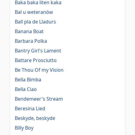
Baka baka liten kaka
Bal u weteranów
Ball pla de Lladurs
Banana Boat
Barbara Polka
Bantry Girl's Lament
Battare Prosciutto
Be Thou Of my Vision
Bella Bimba
Bella Ciao
Bendemeer's Stream
Beresina Lied
Beskyde, beskyde
Billy Boy