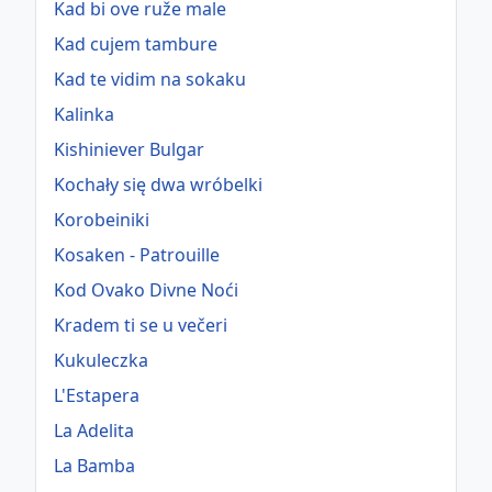
Kad bi ove ruže male
Kad cujem tambure
Kad te vidim na sokaku
Kalinka
Kishiniever Bulgar
Kochały się dwa wróbelki
Korobeiniki
Kosaken - Patrouille
Kod Ovako Divne Noći
Kradem ti se u večeri
Kukuleczka
L'Estapera
La Adelita
La Bamba