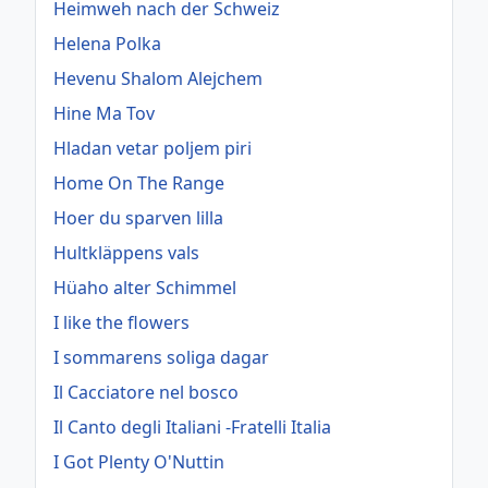
Heimweh nach der Schweiz
Helena Polka
Hevenu Shalom Alejchem
Hine Ma Tov
Hladan vetar poljem piri
Home On The Range
Hoer du sparven lilla
Hultkläppens vals
Hüaho alter Schimmel
I like the flowers
I sommarens soliga dagar
Il Cacciatore nel bosco
Il Canto degli Italiani -Fratelli Italia
I Got Plenty O'Nuttin