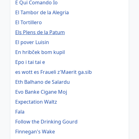
E Qui Comando Io
El Tambor de la Alegria
El Tortillero
Els Plens de la Patum
El pover Luisin
En hribček bom kupil
Epo i tai tai e
es wott es Fraueli z'Maerit ga.sib
Eth Balhano de Salardu
Evo Banke Cigane Moj
Expectation Waltz
Fala
Follow the Drinking Gourd
Finnegan's Wake