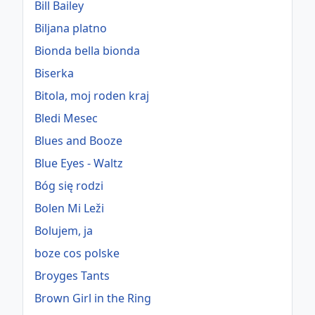
Bill Bailey
Biljana platno
Bionda bella bionda
Biserka
Bitola, moj roden kraj
Bledi Mesec
Blues and Booze
Blue Eyes - Waltz
Bóg się rodzi
Bolen Mi Leži
Bolujem, ja
boze cos polske
Broyges Tants
Brown Girl in the Ring