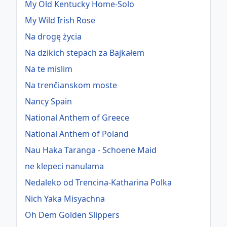
My Old Kentucky Home-Solo
My Wild Irish Rose
Na drogę życia
Na dzikich stepach za Bajkałem
Na te mislim
Na trenčianskom moste
Nancy Spain
National Anthem of Greece
National Anthem of Poland
Nau Haka Taranga - Schoene Maid
ne klepeci nanulama
Nedaleko od Trencina-Katharina Polka
Nich Yaka Misyachna
Oh Dem Golden Slippers