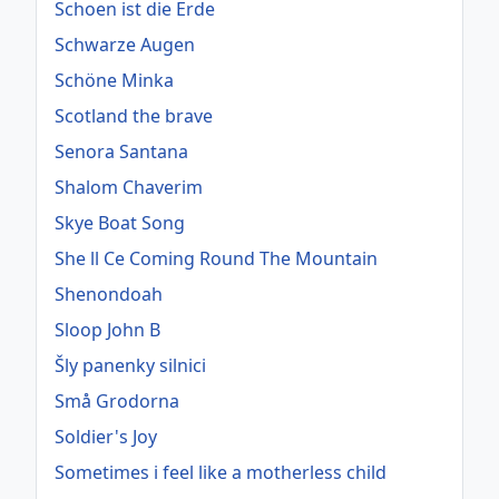
Schoen ist die Erde
Schwarze Augen
Schöne Minka
Scotland the brave
Senora Santana
Shalom Chaverim
Skye Boat Song
She ll Ce Coming Round The Mountain
Shenondoah
Sloop John B
Šly panenky silnici
Små Grodorna
Soldier's Joy
Sometimes i feel like a motherless child