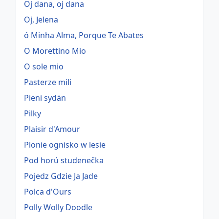
Oj dana, oj dana
Oj, Jelena
ó Minha Alma, Porque Te Abates
O Morettino Mio
O sole mio
Pasterze mili
Pieni sydän
Pilky
Plaisir d'Amour
Plonie ognisko w lesie
Pod horú studenečka
Pojedz Gdzie Ja Jade
Polca d'Ours
Polly Wolly Doodle